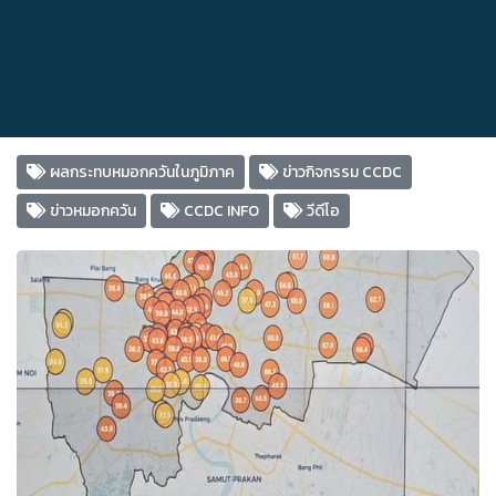
ผลกระทบหมอกควันในภูมิภาค
ข่าวกิจกรรม CCDC
ข่าวหมอกควัน
CCDC INFO
วีดีโอ