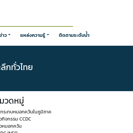
่าว
แหล่งความรู้
ติดตามระดับน้ำ
ลึกทั่วไทย
มวดหมู่
กระทบหมอกควันในภูมิภาค
าวกิจกรรม CCDC
าวหมอกควัน