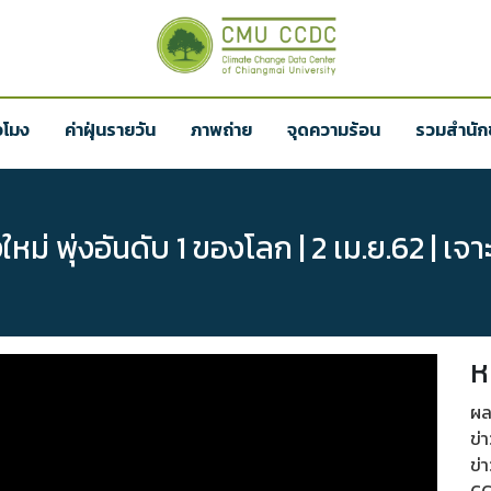
่วโมง
ค่าฝุ่นรายวัน
ภาพถ่าย
จุดความร้อน
รวมสำนักข
่ พุ่งอันดับ 1 ของโลก | 2 เม.ย.62 | เจาะ
ห
ผล
ข่
ข่