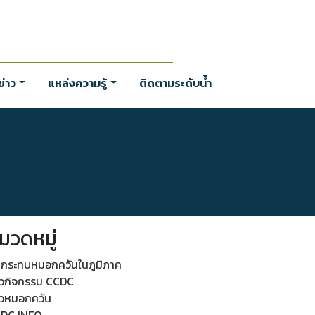
่าว
แหล่งความรู้
ติดตามระดับน้ำ
มวดหมู่
กระทบหมอกควันในภูมิภาค
าวกิจกรรม CCDC
าวหมอกควัน