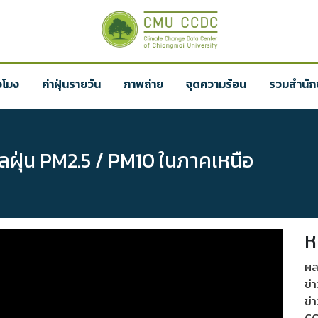
่วโมง
ค่าฝุ่นรายวัน
ภาพถ่าย
จุดความร้อน
รวมสำนักข
ฝุ่น PM2.5 / PM10 ในภาคเหนือ
ห
ผล
ข่
ข่