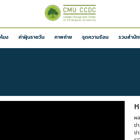
่วโมง
ค่าฝุ่นรายวัน
ภาพถ่าย
จุดความร้อน
รวมสำนักข
ห
ผล
ข่
ข่