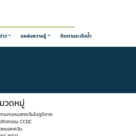
่าว
แหล่งความรู้
ติดตามระดับน้ำ
มวดหมู่
กระทบหมอกควันในภูมิภาค
าวกิจกรรม CCDC
าวหมอกควัน