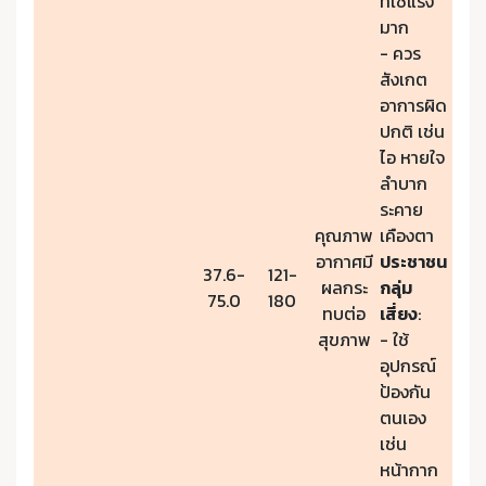
ที่ใช้แรง
มาก
- ควร
สังเกต
อาการผิด
ปกติ เช่น
ไอ หายใจ
ลำบาก
ระคาย
คุณภาพ
เคืองตา
อากาศมี
ประชาชน
37.6-
121-
ผลกระ
กลุ่ม
75.0
180
ทบต่อ
เสี่ยง
:
สุขภาพ
- ใช้
อุปกรณ์
ป้องกัน
ตนเอง
เช่น
หน้ากาก