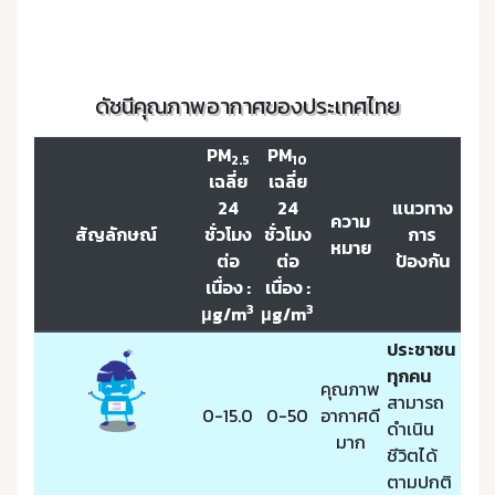
ดัชนีคุณภาพอากาศของประเทศไทย
PM
PM
2.5
10
เฉลี่ย
เฉลี่ย
24
24
แนวทาง
ความ
สัญลักษณ์
ชั่วโมง
ชั่วโมง
การ
หมาย
ต่อ
ต่อ
ป้องกัน
เนื่อง :
เนื่อง :
3
3
μg/m
μg/m
ประชาชน
ทุกคน
คุณภาพ
สามารถ
0-15.0
0-50
อากาศดี
ดำเนิน
มาก
ชีวิตได้
ตามปกติ