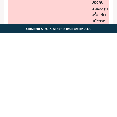
ป้องกัน
ตนเองทุก
ครั้ง เช่น
หน้ากาก
ป้องกัน
Copyright © 2017. All rights reserved by CCDC
PM2.5
- หากมี
คุณภาพ
อาการผิด
อากาศมี
ปกติให้รีบ
ผลกระ
ไปพบ
>75.0
>180
ทบต่อ
แพทย์
สุขภาพ
- ผู้มีโรค
มาก
ประจำตัว
ควรอยู่ใน
พื้นที่
ปลอดภัย
จาก
มลพิษ
ทาง