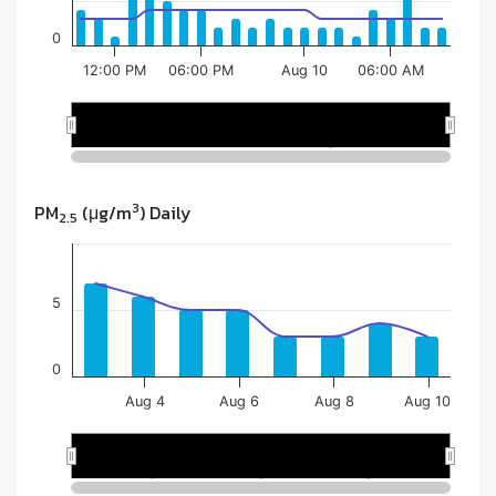
3
PM
(μg/m
) Daily
2.5