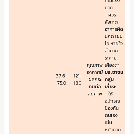
ที่ใช้แรง
มาก
- ควร
สังเกต
อาการผิด
ปกติ เช่น
ไอ หายใจ
ลำบาก
ระคาย
คุณภาพ
เคืองตา
อากาศมี
ประชาชน
37.6-
121-
ผลกระ
กลุ่ม
75.0
180
ทบต่อ
เสี่ยง
:
สุขภาพ
- ใช้
อุปกรณ์
ป้องกัน
ตนเอง
เช่น
หน้ากาก