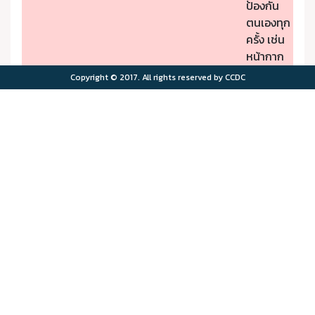
ป้องกัน
ตนเองทุก
ครั้ง เช่น
หน้ากาก
ป้องกัน
Copyright © 2017. All rights reserved by CCDC
PM2.5
- หากมี
คุณภาพ
อาการผิด
อากาศมี
ปกติให้รีบ
ผลกระ
ไปพบ
>75.0
>180
ทบต่อ
แพทย์
สุขภาพ
- ผู้มีโรค
มาก
ประจำตัว
ควรอยู่ใน
พื้นที่
ปลอดภัย
จาก
มลพิษ
ทาง