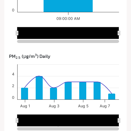
3
PM
(μg/m
) Daily
2.5