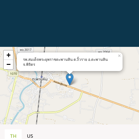
+
×
รพ.สมเด็จพระยุพราชตะพานหิน ต.งิ้วราย อ.ตะพานหิน
−
จ.พิจิตร
TH
US