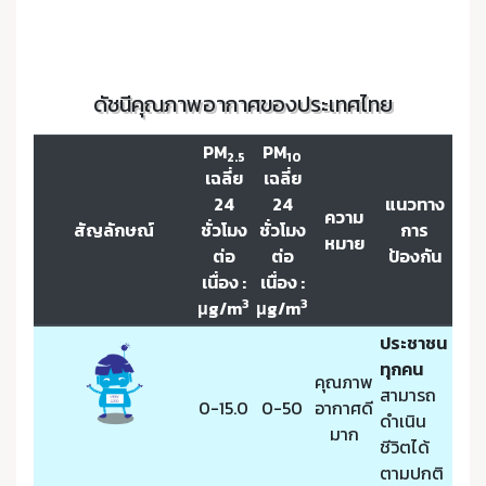
ดัชนีคุณภาพอากาศของประเทศไทย
PM
PM
2.5
10
เฉลี่ย
เฉลี่ย
24
24
แนวทาง
ความ
สัญลักษณ์
ชั่วโมง
ชั่วโมง
การ
หมาย
ต่อ
ต่อ
ป้องกัน
เนื่อง :
เนื่อง :
3
3
μg/m
μg/m
ประชาชน
ทุกคน
คุณภาพ
สามารถ
0-15.0
0-50
อากาศดี
ดำเนิน
มาก
ชีวิตได้
ตามปกติ