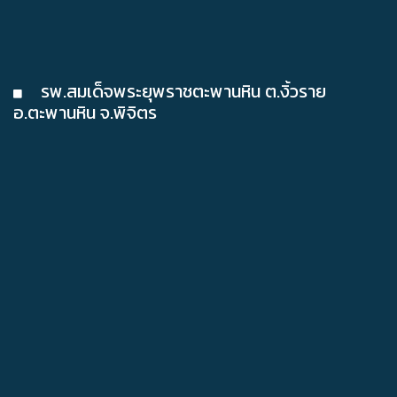
รพ.สมเด็จพระยุพราชตะพานหิน ต.งิ้วราย
อ.ตะพานหิน จ.พิจิตร