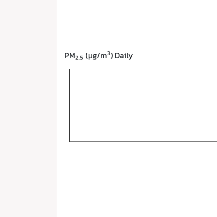
3
PM
(μg/m
) Daily
2.5