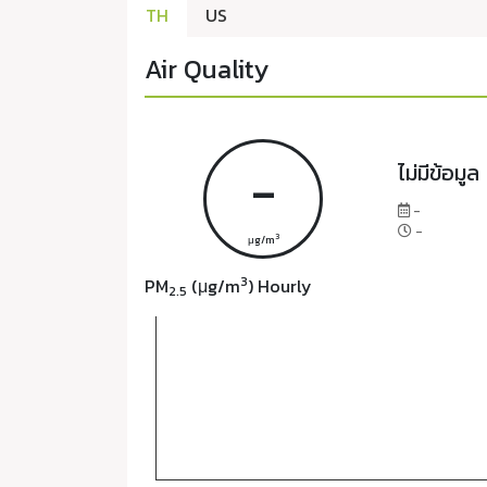
TH
US
Air Quality
-
ไม่มีข้อมูล
-
-
3
μg/m
3
PM
(μg/m
) Hourly
2.5