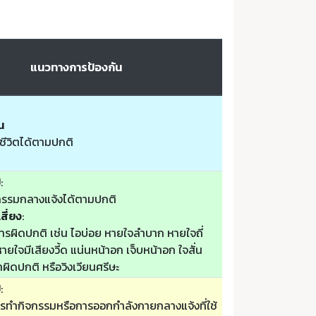
แนวทางการป้องกัน
น
ชีวิตได้ตามปกติ
ป
:
รรมกลางแจ้งได้ตามปกติ
สี่ยง
:
รผิดปกติ เช่น ไอบ่อย หายใจลำบาก หายใจถี่
ยใจมีเสียงวี้ด แน่นหน้าอก เจ็บหน้าอก ใจสั่น
ล้าผิดปกติ หรือวิงเวียนศรีษะ
ป
:
รทำกิจกรรมหรือการออกกำลังกายกลางแจ้งที่ใช้