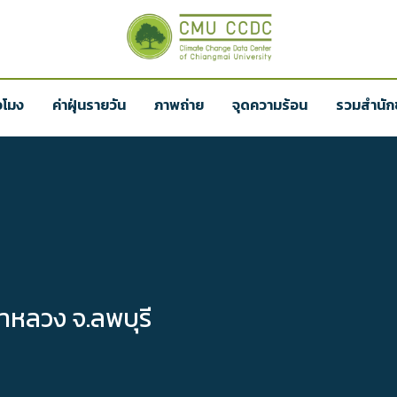
่วโมง
ค่าฝุ่นรายวัน
ภาพถ่าย
จุดความร้อน
รวมสำนักข
่าหลวง จ.ลพบุรี