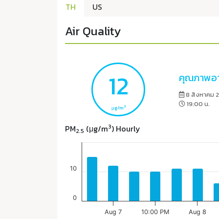
TH
US
Air Quality
12
คุณภาพอา
8 สิงหาคม 
19:00 น.
3
μg/m
3
PM
(μg/m
) Hourly
2.5