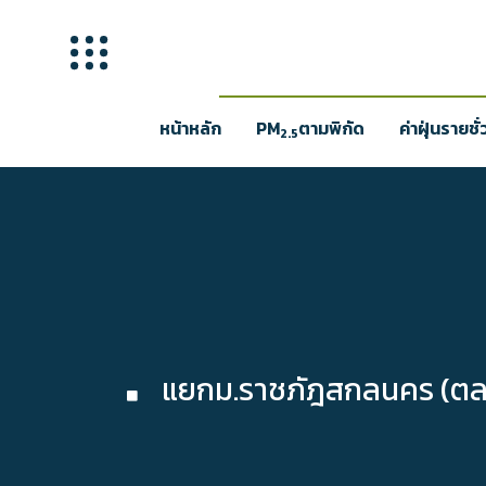
หน้าหลัก
PM
ตามพิกัด
ค่าฝุ่นรายชั
2.5
แยกม.ราชภัฎสกลนคร (ตลาดโ