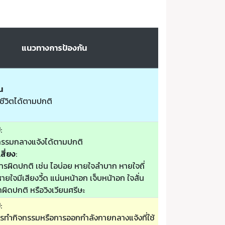
แนวทางการป้องกัน
น
ชีวิตได้ตามปกติ
ป
:
รรมกลางแจ้งได้ตามปกติ
สี่ยง
:
รผิดปกติ เช่น ไอบ่อย หายใจลำบาก หายใจถี่
ยใจมีเสียงวี้ด แน่นหน้าอก เจ็บหน้าอก ใจสั่น
ล้าผิดปกติ หรือวิงเวียนศรีษะ
ป
:
รทำกิจกรรมหรือการออกกำลังกายกลางแจ้งที่ใช้