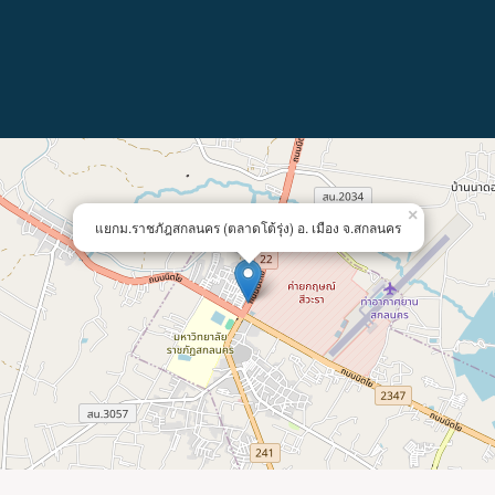
×
แยกม.ราชภัฎสกลนคร (ตลาดโต้รุ่ง) อ. เมือง จ.สกลนคร