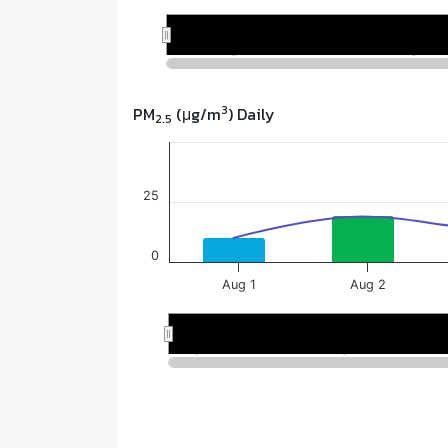
3
PM
(μg/m
) Daily
2.5