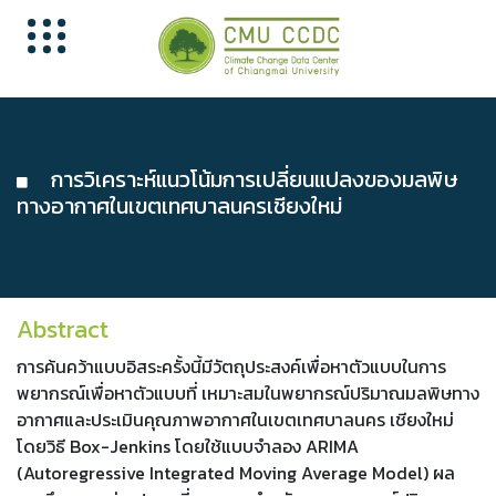
การวิเคราะห์แนวโน้มการเปลี่ยนแปลงของมลพิษ
ทางอากาศในเขตเทศบาลนครเชียงใหม่
Abstract
การค้นคว้าแบบอิสระครั้งนี้มีวัตถุประสงค์เพื่อหาตัวแบบในการ
พยากรณ์เพื่อหาตัวแบบที่ เหมาะสมในพยากรณ์ปริมาณมลพิษทาง
อากาศและประเมินคุณภาพอากาศในเขตเทศบาลนคร เชียงใหม่
โดยวิธี Box-Jenkins โดยใช้แบบจําลอง ARIMA
(Autoregressive Integrated Moving Average Model) ผล