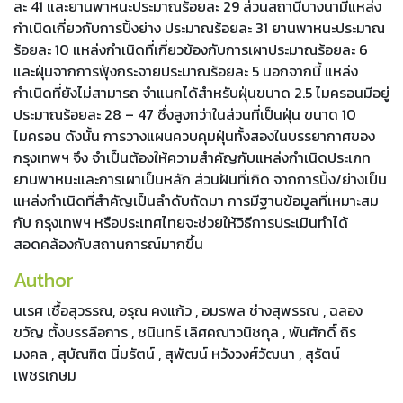
ละ 41 และยานพาหนะประมาณร้อยละ 29 ส่วนสถานีบางนามีแหล่ง
กําเนิดเกี่ยวกับการปิ้งย่าง ประมาณร้อยละ 31 ยานพาหนะประมาณ
ร้อยละ 10 แหล่งกําเนิดที่เกี่ยวข้องกับการเผาประมาณร้อยละ 6
และฝุ่นจากการฟุ้งกระจายประมาณร้อยละ 5 นอกจากนี้ แหล่ง
กําเนิดที่ยังไม่สามารถ จําแนกได้สําหรับฝุ่นขนาด 2.5 ไมครอนมีอยู่
ประมาณร้อยละ 28 – 47 ซึ่งสูงกว่าในส่วนที่เป็นฝุ่น ขนาด 10
ไมครอน ดังนั้น การวางแผนควบคุมฝุ่นทั้งสองในบรรยากาศของ
กรุงเทพฯ จึง จําเป็นต้องให้ความสําคัญกับแหล่งกําเนิดประเภท
ยานพาหนะและการเผาเป็นหลัก ส่วนฝันที่เกิด จากการปิ้ง/ย่างเป็น
แหล่งกําเนิดที่สําคัญเป็นลําดับถัดมา การมีฐานข้อมูลที่เหมาะสม
กับ กรุงเทพฯ หรือประเทศไทยจะช่วยให้วิธีการประเมินทําได้
สอดคล้องกับสถานการณ์มากขึ้น
Author
นเรศ เชื้อสุวรรณ, อรุณ คงแก้ว , อมรพล ช่างสุพรรณ , ฉลอง
ขวัญ ตั้งบรรลือการ , ชนินทร์ เลิศคณาวนิชกุล , พันศักดิ์ ถิร
มงคล , สุบัณฑิต นิ่มรัตน์ , สุพัฒน์ หวังวงศ์วัฒนา , สุรัตน์
เพชรเกษม