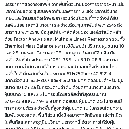
บรรยากาศของกรุงเทพฯ จากพื้นที่ตัวแทนของการจราจรหนาแน่น
(สถานีดินแดง) ชุมชนพักอาศัยและการค้า 2 แห่ง (สถานีจันทร
เกษมและบ้านสมเด็จเจ้าพระยา) รวมถึงบริเวณที่คาดว่าจะได้รับ
มลพิษน้อย (สถานี บางนา) ระหว่างเดือนกุมภาพันธ์ พ.ศ.2545 ถึง
มกราคม พ.ศ.2546 ข้อมูลนําไปหาสัดส่วนของ แหล่งกําเนิดหลัก
ด้วย Factor Analysis และ Multiple Linear Regression รวมทั้ง
Chemical Mass Balance ผลการวิจัยพบว่า ปริมาณฝุ่นขนาด 10
และ 2.5 ไมครอนบริเวณสถานีดินแดงสูง กว่าสถานีอื่น คือ มีค่า
เฉลี่ย 24 ชั่วโมงประมาณ 108.1+35.5 และ 69.0+28.8 มคก.ต่อ
ลบม. ตามลําดับ สถานีจันทรเกษมและบ้านสมเด็จมีระดับนโดย
เฉลี่ยใกล้เคียงกันที่ระดับประมาณ 61.1+25.2 และ 40.9121.4
มคก.ต่อลบม. 62.1+30.7 และ 41.5t24.6 มคก.ต่อลบม. สําหรับ ฝุ่น
ขนาด 10 และ 2.5 ไมครอนตามลําดับ ส่วนสถานีบางนามีปริมาณ
ฝุ่นขนาด 10 และ 2.5 ไมครอนโดยเฉลี่ยต่ําที่สุดประมาณ
57.6+23.9 และ 37.9+18.9 มคก.ต่อลบม. ฝุ่นขนาด 2.5 ไมครอนมี
การกระจายตัวระหว่างพื้นที่สูงกว่าฝุ่นขนาด 10 ไมครอนโดยความ
สัมพันธ์ของแต่ละ พื้นที่ส่วนหนึ่งมีผลมาจากอิทธิพลแหล่งกําเนิด
ในพื้นที่และสภาพอุตุนิยมวิทยา นอกจากนี้ อัตรา การได้รับฝุ่น
ขนาด 10 และ 2.5 ไมครอนของประชากรอยู่ในช่วง 0.3 - 10.4 และ