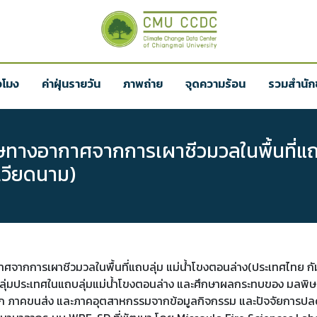
่วโมง
ค่าฝุ่นรายวัน
ภาพถ่าย
จุดความร้อน
รวมสำนักข
างอากาศจากการเผาชีวมวลในพื้นที่แถบล
เวียดนาม)
าศจากการเผาชีวมวลในพื้นที่แถบลุ่ม แม่น้ําโขงตอนล่าง(ประเทศไทย ก
ุ่มประเทศในแถบลุ่มแม่น้ําโขงตอนล่าง และศึกษาผลกระทบของ มลพิษ
ก ภาคขนส่ง และภาคอุตสาหกรรมจากข้อมูลกิจกรรม และปัจจัยการปล