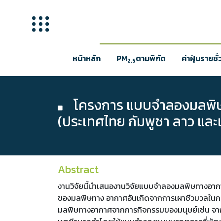
หน้าหลัก
PM
ตามพิกัด
ค่าฝุ่นรายชั
2.5
โครงการ แบบจําลองมลพิษท
(ประเทศไทย กัมพูชา ลาว และ
Abstract
งานวิจัยนี้นําเสนองานวิจัยแบบจําลองมลพิษทางอาก
ของมลพิษทาง อากาศอันเกิดจากการเผาชีวมวลในกล
มลพิษทางอากาศจากการกิจกรรมของมนุษย์เช่น จา