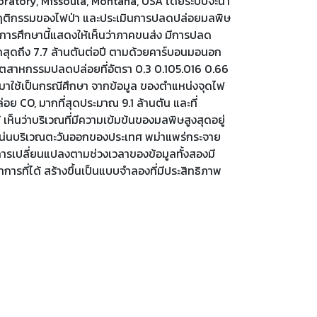
ratory, Missoula, Montana, USA โดยระบบจะนํา
อง พฤติกรรมของไฟป่า และประเมินการปลดปล่อยมลพิษ
ศึกษานี้แสดงให้เห็นว่าภาคขนส่ง มีการปลด
ุดถึง 7.7 ล้านตันต่อปี ตามด้วยคาร์บอนมอนอก
คอุตสาหกรรมปลดปล่อยที่อัตรา 0.3 0.105.016 0.66
ํามาใช้เป็นกรณีศึกษา จากข้อมูล ของตําแหน่งจุดไฟ
CO, มากที่สุดประมาณ 9.1 ล้านตัน และที่
ห็นว่าบริเวณที่มีความเข้มข้นของมลพิษสูงสุดอยู่
แน่นบริเวณตะวันออกของประเทศ พม่าแพร่กระจาย
ารเปลี่ยนแปลงตามช่วงเวลาของข้อมูลทั้งสองมี
ารที่ได้ สร้างขึ้นเป็นแบบจําลองที่มีประสิทธิภาพ