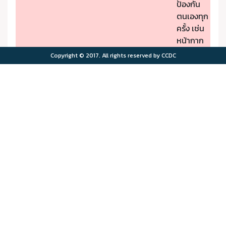
ป้องกัน
ตนเองทุก
ครั้ง เช่น
หน้ากาก
ป้องกัน
Copyright © 2017. All rights reserved by CCDC
PM2.5
- หากมี
คุณภาพ
อาการผิด
อากาศมี
ปกติให้รีบ
ผลกระ
ไปพบ
>75.0
>180
ทบต่อ
แพทย์
สุขภาพ
- ผู้มีโรค
มาก
ประจำตัว
ควรอยู่ใน
พื้นที่
ปลอดภัย
จาก
มลพิษ
ทาง