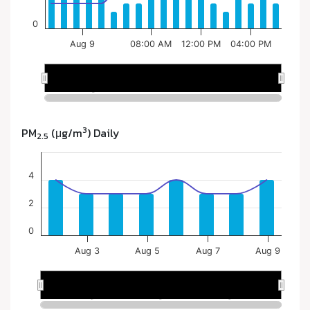
3
PM
(μg/m
) Daily
2.5