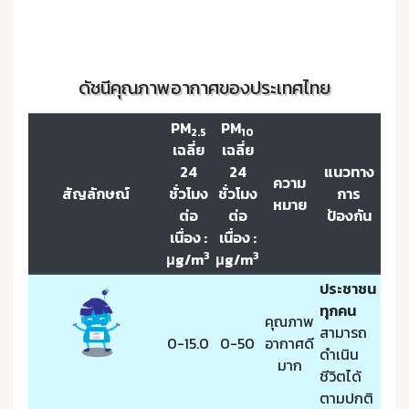
ดัชนีคุณภาพอากาศของประเทศไทย
PM
PM
2.5
10
เฉลี่ย
เฉลี่ย
24
24
แนวทาง
ความ
สัญลักษณ์
ชั่วโมง
ชั่วโมง
การ
หมาย
ต่อ
ต่อ
ป้องกัน
เนื่อง :
เนื่อง :
3
3
μg/m
μg/m
ประชาชน
ทุกคน
คุณภาพ
สามารถ
0-15.0
0-50
อากาศดี
ดำเนิน
มาก
ชีวิตได้
ตามปกติ