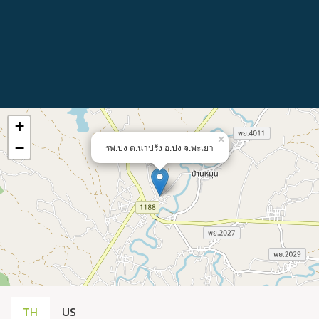
+
×
−
รพ.ปง ต.นาปรัง อ.ปง จ.พะเยา
TH
US