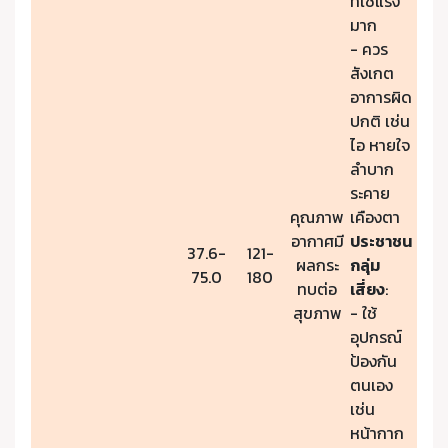
ที่ใช้แรง
มาก
- ควร
สังเกต
อาการผิด
ปกติ เช่น
ไอ หายใจ
ลำบาก
ระคาย
คุณภาพ
เคืองตา
อากาศมี
ประชาชน
37.6-
121-
ผลกระ
กลุ่ม
75.0
180
ทบต่อ
เสี่ยง
:
สุขภาพ
- ใช้
อุปกรณ์
ป้องกัน
ตนเอง
เช่น
หน้ากาก