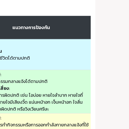
แนวทางการป้องกัน
น
ชีวิตได้ตามปกติ
ป
:
รรมกลางแจ้งได้ตามปกติ
สี่ยง
:
รผิดปกติ เช่น ไอบ่อย หายใจลำบาก หายใจถี่
ยใจมีเสียงวี้ด แน่นหน้าอก เจ็บหน้าอก ใจสั่น
ล้าผิดปกติ หรือวิงเวียนศรีษะ
ป
:
รทำกิจกรรมหรือการออกกำลังกายกลางแจ้งที่ใช้