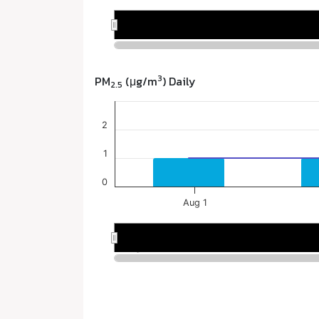
3
PM
(μg/m
) Daily
2.5