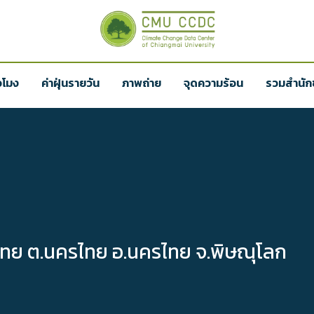
่วโมง
ค่าฝุ่นรายวัน
ภาพถ่าย
จุดความร้อน
รวมสำนักข
ทย ต.นครไทย อ.นครไทย จ.พิษณุโลก