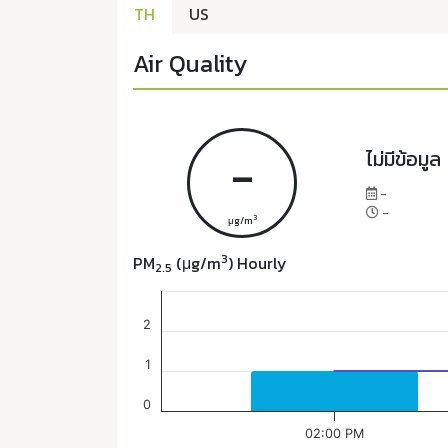
TH
US
Air Quality
-
ไม่มีข้อมูล
-
-
3
μg/m
3
PM
(μg/m
) Hourly
2.5