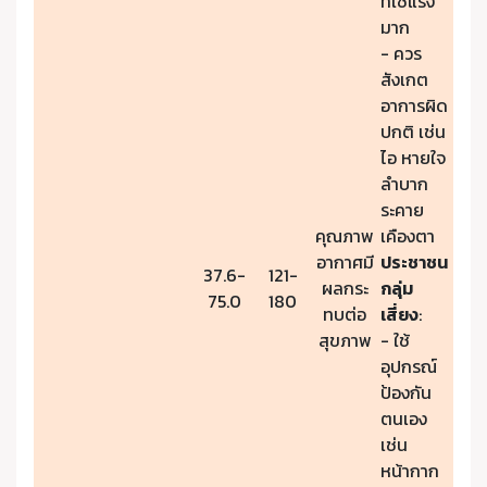
ที่ใช้แรง
มาก
- ควร
สังเกต
อาการผิด
ปกติ เช่น
ไอ หายใจ
ลำบาก
ระคาย
คุณภาพ
เคืองตา
อากาศมี
ประชาชน
37.6-
121-
ผลกระ
กลุ่ม
75.0
180
ทบต่อ
เสี่ยง
:
สุขภาพ
- ใช้
อุปกรณ์
ป้องกัน
ตนเอง
เช่น
หน้ากาก