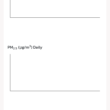
3
PM
(μg/m
) Daily
2.5