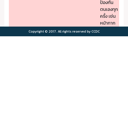
ป้องกัน
ตนเองทุก
ครั้ง เช่น
หน้ากาก
ป้องกัน
Copyright © 2017. All rights reserved by CCDC
PM2.5
- หากมี
คุณภาพ
อาการผิด
อากาศมี
ปกติให้รีบ
ผลกระ
ไปพบ
>75.0
>180
ทบต่อ
แพทย์
สุขภาพ
- ผู้มีโรค
มาก
ประจำตัว
ควรอยู่ใน
พื้นที่
ปลอดภัย
จาก
มลพิษ
ทาง