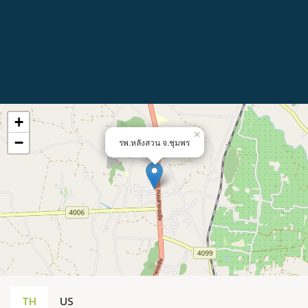
+
×
−
รพ.หลังสวน จ.ชุมพร
TH
US