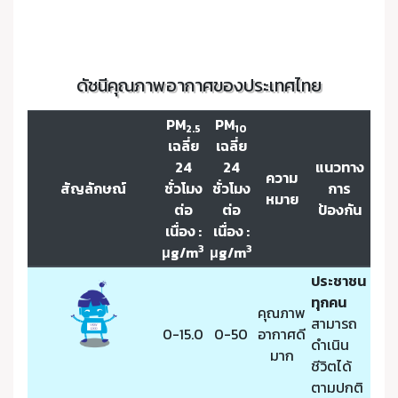
ดัชนีคุณภาพอากาศของประเทศไทย
PM
PM
2.5
10
เฉลี่ย
เฉลี่ย
24
24
แนวทาง
ความ
สัญลักษณ์
ชั่วโมง
ชั่วโมง
การ
หมาย
ต่อ
ต่อ
ป้องกัน
เนื่อง :
เนื่อง :
3
3
μg/m
μg/m
ประชาชน
ทุกคน
คุณภาพ
สามารถ
0-15.0
0-50
อากาศดี
ดำเนิน
มาก
ชีวิตได้
ตามปกติ