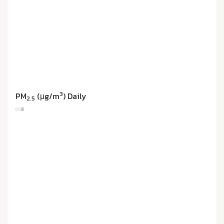
3
PM
(μg/m
) Daily
2.5