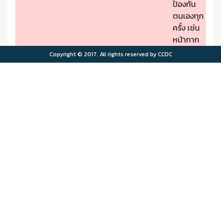
ป้องกัน
ตนเองทุก
ครั้ง เช่น
หน้ากาก
ป้องกัน
Copyright © 2017. All rights reserved by CCDC
PM2.5
- หากมี
คุณภาพ
อาการผิด
อากาศมี
ปกติให้รีบ
ผลกระ
ไปพบ
>75.0
>180
ทบต่อ
แพทย์
สุขภาพ
- ผู้มีโรค
มาก
ประจำตัว
ควรอยู่ใน
พื้นที่
ปลอดภัย
จาก
มลพิษ
ทาง