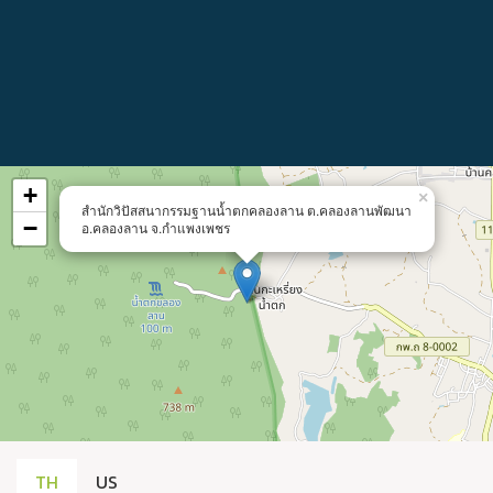
+
×
สำนักวิปัสสนากรรมฐานน้ำตกคลองลาน ต.คลองลานพัฒนา
−
อ.คลองลาน จ.กำแพงเพชร
TH
US