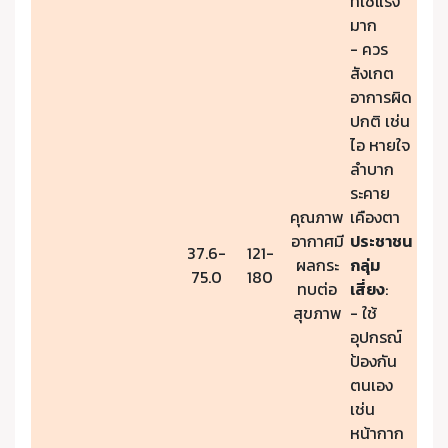
ที่ใช้แรง
มาก
- ควร
สังเกต
อาการผิด
ปกติ เช่น
ไอ หายใจ
ลำบาก
ระคาย
คุณภาพ
เคืองตา
อากาศมี
ประชาชน
37.6-
121-
ผลกระ
กลุ่ม
75.0
180
ทบต่อ
เสี่ยง
:
สุขภาพ
- ใช้
อุปกรณ์
ป้องกัน
ตนเอง
เช่น
หน้ากาก