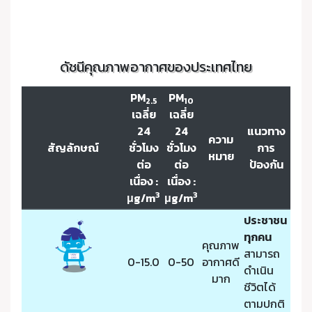
ดัชนีคุณภาพอากาศของประเทศไทย
PM
PM
2.5
10
เฉลี่ย
เฉลี่ย
24
24
แนวทาง
ความ
สัญลักษณ์
ชั่วโมง
ชั่วโมง
การ
หมาย
ต่อ
ต่อ
ป้องกัน
เนื่อง :
เนื่อง :
3
3
μg/m
μg/m
ประชาชน
ทุกคน
คุณภาพ
สามารถ
0-15.0
0-50
อากาศดี
ดำเนิน
มาก
ชีวิตได้
ตามปกติ