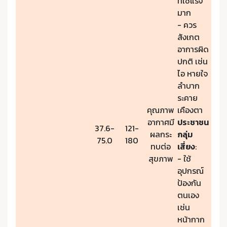
ที่ใช้แรง
มาก
- ควร
สังเกต
อาการผิด
ปกติ เช่น
ไอ หายใจ
ลำบาก
ระคาย
คุณภาพ
เคืองตา
อากาศมี
ประชาชน
37.6-
121-
ผลกระ
กลุ่ม
75.0
180
ทบต่อ
เสี่ยง
:
สุขภาพ
- ใช้
อุปกรณ์
ป้องกัน
ตนเอง
เช่น
หน้ากาก