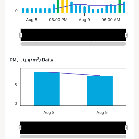
3
PM
(μg/m
) Daily
2.5