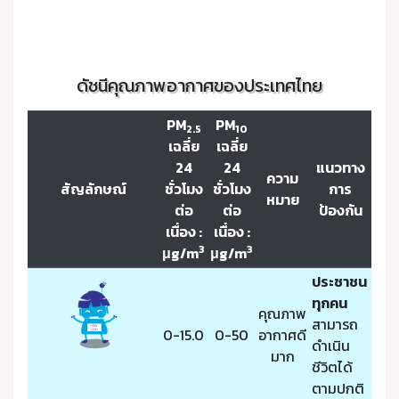
ดัชนีคุณภาพอากาศของประเทศไทย
PM
PM
2.5
10
เฉลี่ย
เฉลี่ย
24
24
แนวทาง
ความ
สัญลักษณ์
ชั่วโมง
ชั่วโมง
การ
หมาย
ต่อ
ต่อ
ป้องกัน
เนื่อง :
เนื่อง :
3
3
μg/m
μg/m
ประชาชน
ทุกคน
คุณภาพ
สามารถ
0-15.0
0-50
อากาศดี
ดำเนิน
มาก
ชีวิตได้
ตามปกติ