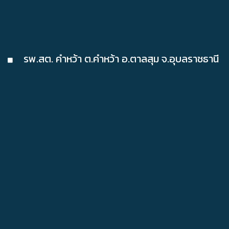
รพ.สต. คำหว้า ต.คำหว้า อ.ตาลสุม จ.อุบลราชธานี