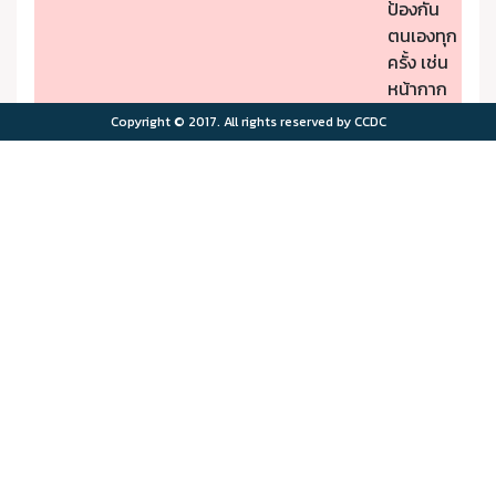
ป้องกัน
ตนเองทุก
ครั้ง เช่น
หน้ากาก
ป้องกัน
Copyright © 2017. All rights reserved by CCDC
PM2.5
- หากมี
คุณภาพ
อาการผิด
อากาศมี
ปกติให้รีบ
ผลกระ
ไปพบ
>75.0
>180
ทบต่อ
แพทย์
สุขภาพ
- ผู้มีโรค
มาก
ประจำตัว
ควรอยู่ใน
พื้นที่
ปลอดภัย
จาก
มลพิษ
ทาง