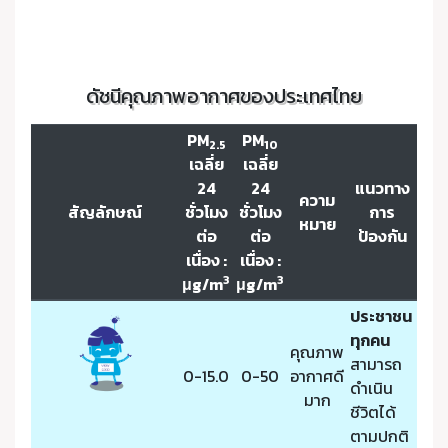
ดัชนีคุณภาพอากาศของประเทศไทย
PM
PM
2.5
10
เฉลี่ย
เฉลี่ย
24
24
แนวทาง
ความ
สัญลักษณ์
ชั่วโมง
ชั่วโมง
การ
หมาย
ต่อ
ต่อ
ป้องกัน
เนื่อง :
เนื่อง :
3
3
μg/m
μg/m
ประชาชน
ทุกคน
คุณภาพ
สามารถ
0-15.0
0-50
อากาศดี
ดำเนิน
มาก
ชีวิตได้
ตามปกติ