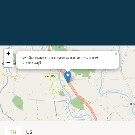
+
×
รพ.เดิมบางนางบวช ต.เขาพระ อ.เดิมบางนางบวช
−
จ.สุพรรณบุรี
TH
US