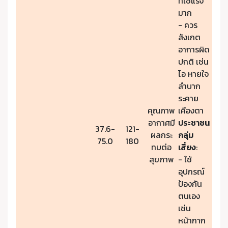
ที่ใช้แรง
มาก
- ควร
สังเกต
อาการผิด
ปกติ เช่น
ไอ หายใจ
ลำบาก
ระคาย
คุณภาพ
เคืองตา
อากาศมี
ประชาชน
37.6-
121-
ผลกระ
กลุ่ม
75.0
180
ทบต่อ
เสี่ยง
:
สุขภาพ
- ใช้
อุปกรณ์
ป้องกัน
ตนเอง
เช่น
หน้ากาก