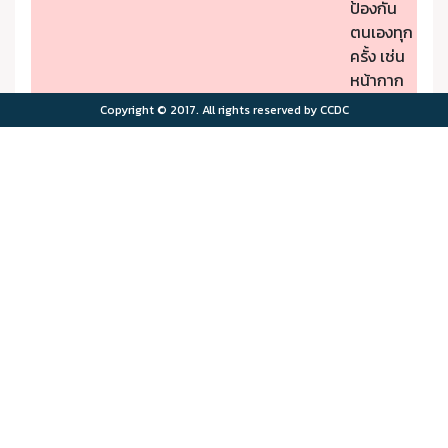
ป้องกัน
ตนเองทุก
ครั้ง เช่น
หน้ากาก
ป้องกัน
Copyright © 2017. All rights reserved by CCDC
PM2.5
- หากมี
คุณภาพ
อาการผิด
อากาศมี
ปกติให้รีบ
ผลกระ
ไปพบ
>75.0
>180
ทบต่อ
แพทย์
สุขภาพ
- ผู้มีโรค
มาก
ประจำตัว
ควรอยู่ใน
พื้นที่
ปลอดภัย
จาก
มลพิษ
ทาง