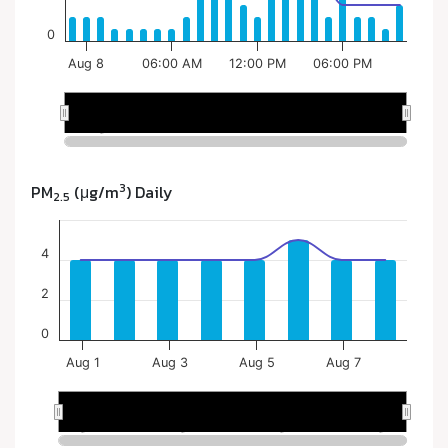
3
PM
(μg/m
) Daily
2.5