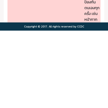
ป้องกัน
ตนเองทุก
ครั้ง เช่น
หน้ากาก
ป้องกัน
Copyright © 2017. All rights reserved by CCDC
PM2.5
- หากมี
คุณภาพ
อาการผิด
อากาศมี
ปกติให้รีบ
ผลกระ
ไปพบ
>75.0
>180
ทบต่อ
แพทย์
สุขภาพ
- ผู้มีโรค
มาก
ประจำตัว
ควรอยู่ใน
พื้นที่
ปลอดภัย
จาก
มลพิษ
ทาง