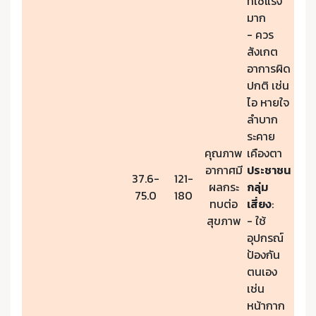
ที่ใช้แรง
มาก
- ควร
สังเกต
อาการผิด
ปกติ เช่น
ไอ หายใจ
ลำบาก
ระคาย
คุณภาพ
เคืองตา
อากาศมี
ประชาชน
37.6-
121-
ผลกระ
กลุ่ม
75.0
180
ทบต่อ
เสี่ยง
:
สุขภาพ
- ใช้
อุปกรณ์
ป้องกัน
ตนเอง
เช่น
หน้ากาก