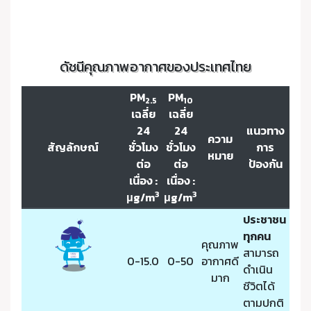
ดัชนีคุณภาพอากาศของประเทศไทย
PM
PM
2.5
10
เฉลี่ย
เฉลี่ย
24
24
แนวทาง
ความ
สัญลักษณ์
ชั่วโมง
ชั่วโมง
การ
หมาย
ต่อ
ต่อ
ป้องกัน
เนื่อง :
เนื่อง :
3
3
μg/m
μg/m
ประชาชน
ทุกคน
คุณภาพ
สามารถ
0-15.0
0-50
อากาศดี
ดำเนิน
มาก
ชีวิตได้
ตามปกติ