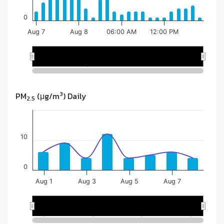
3
PM
(μg/m
) Daily
2.5