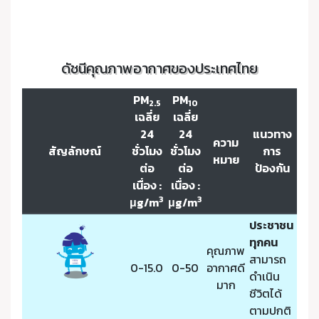
ดัชนีคุณภาพอากาศของประเทศไทย
PM
PM
2.5
10
เฉลี่ย
เฉลี่ย
24
24
แนวทาง
ความ
สัญลักษณ์
ชั่วโมง
ชั่วโมง
การ
หมาย
ต่อ
ต่อ
ป้องกัน
เนื่อง :
เนื่อง :
3
3
μg/m
μg/m
ประชาชน
ทุกคน
คุณภาพ
สามารถ
0-15.0
0-50
อากาศดี
ดำเนิน
มาก
ชีวิตได้
ตามปกติ