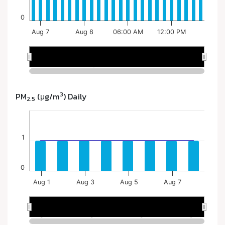
3
PM
(μg/m
) Daily
2.5