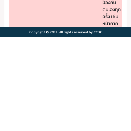
ป้องกัน
ตนเองทุก
ครั้ง เช่น
หน้ากาก
ป้องกัน
Copyright © 2017. All rights reserved by CCDC
PM2.5
- หากมี
คุณภาพ
อาการผิด
อากาศมี
ปกติให้รีบ
ผลกระ
ไปพบ
>75.0
>180
ทบต่อ
แพทย์
สุขภาพ
- ผู้มีโรค
มาก
ประจำตัว
ควรอยู่ใน
พื้นที่
ปลอดภัย
จาก
มลพิษ
ทาง