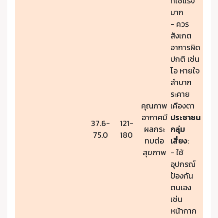
ที่ใช้แรง
มาก
- ควร
สังเกต
อาการผิด
ปกติ เช่น
ไอ หายใจ
ลำบาก
ระคาย
คุณภาพ
เคืองตา
อากาศมี
ประชาชน
37.6-
121-
ผลกระ
กลุ่ม
75.0
180
ทบต่อ
เสี่ยง
:
สุขภาพ
- ใช้
อุปกรณ์
ป้องกัน
ตนเอง
เช่น
หน้ากาก