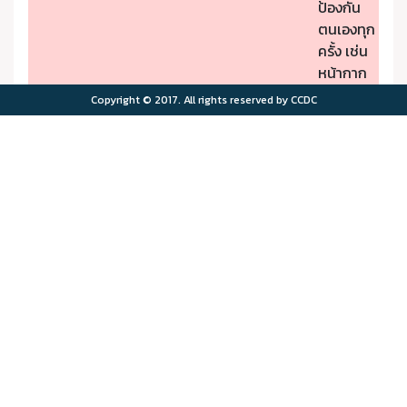
ป้องกัน
ตนเองทุก
ครั้ง เช่น
หน้ากาก
ป้องกัน
Copyright © 2017. All rights reserved by CCDC
PM2.5
- หากมี
คุณภาพ
อาการผิด
อากาศมี
ปกติให้รีบ
ผลกระ
ไปพบ
>75.0
>180
ทบต่อ
แพทย์
สุขภาพ
- ผู้มีโรค
มาก
ประจำตัว
ควรอยู่ใน
พื้นที่
ปลอดภัย
จาก
มลพิษ
ทาง