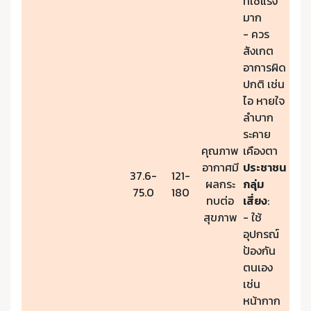
ที่ใช้แรง
มาก
- ควร
สังเกต
อาการผิด
ปกติ เช่น
ไอ หายใจ
ลำบาก
ระคาย
คุณภาพ
เคืองตา
อากาศมี
ประชาชน
37.6-
121-
ผลกระ
กลุ่ม
75.0
180
ทบต่อ
เสี่ยง
:
สุขภาพ
- ใช้
อุปกรณ์
ป้องกัน
ตนเอง
เช่น
หน้ากาก