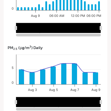
3
PM
(μg/m
) Daily
2.5