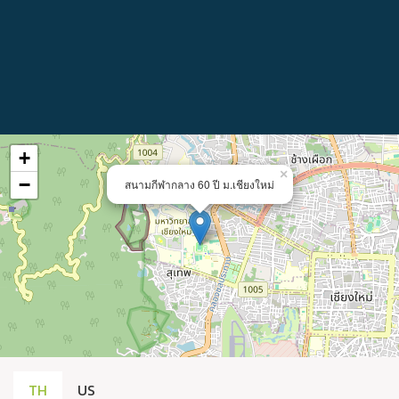
+
×
−
สนามกีฬากลาง 60 ปี ม.เชียงใหม่
TH
US