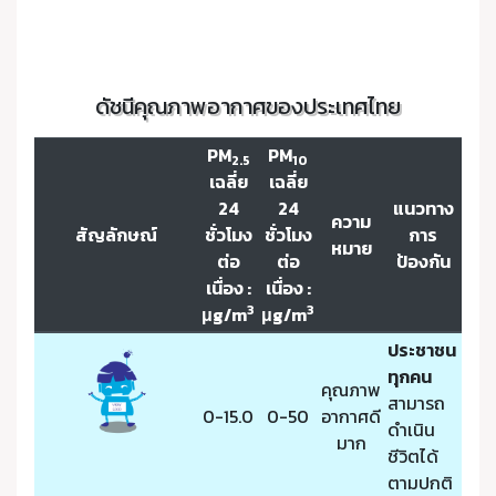
ดัชนีคุณภาพอากาศของประเทศไทย
PM
PM
2.5
10
เฉลี่ย
เฉลี่ย
24
24
แนวทาง
ความ
สัญลักษณ์
ชั่วโมง
ชั่วโมง
การ
หมาย
ต่อ
ต่อ
ป้องกัน
เนื่อง :
เนื่อง :
3
3
μg/m
μg/m
ประชาชน
ทุกคน
คุณภาพ
สามารถ
0-15.0
0-50
อากาศดี
ดำเนิน
มาก
ชีวิตได้
ตามปกติ