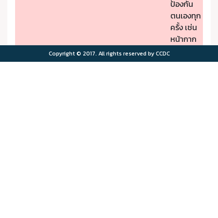
ป้องกัน
ตนเองทุก
ครั้ง เช่น
หน้ากาก
ป้องกัน
Copyright © 2017. All rights reserved by CCDC
PM2.5
- หากมี
คุณภาพ
อาการผิด
อากาศมี
ปกติให้รีบ
ผลกระ
ไปพบ
>75.0
>180
ทบต่อ
แพทย์
สุขภาพ
- ผู้มีโรค
มาก
ประจำตัว
ควรอยู่ใน
พื้นที่
ปลอดภัย
จาก
มลพิษ
ทาง