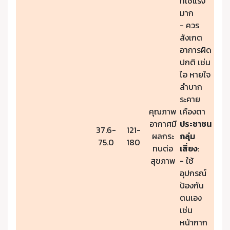
ที่ใช้แรง
มาก
- ควร
สังเกต
อาการผิด
ปกติ เช่น
ไอ หายใจ
ลำบาก
ระคาย
คุณภาพ
เคืองตา
อากาศมี
ประชาชน
37.6-
121-
ผลกระ
กลุ่ม
75.0
180
ทบต่อ
เสี่ยง
:
สุขภาพ
- ใช้
อุปกรณ์
ป้องกัน
ตนเอง
เช่น
หน้ากาก