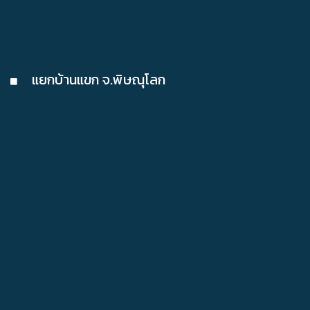
แยกบ้านแขก จ.พิษณุโลก