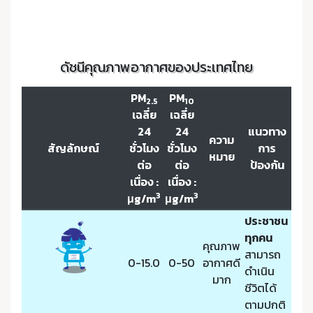
ดัชนีคุณภาพอากาศของประเทศไทย
PM
PM
2.5
10
เฉลี่ย
เฉลี่ย
24
24
แนวทาง
ความ
สัญลักษณ์
ชั่วโมง
ชั่วโมง
การ
หมาย
ต่อ
ต่อ
ป้องกัน
เนื่อง :
เนื่อง :
3
3
μg/m
μg/m
ประชาชน
ทุกคน
คุณภาพ
สามารถ
0-15.0
0-50
อากาศดี
ดำเนิน
มาก
ชีวิตได้
ตามปกติ