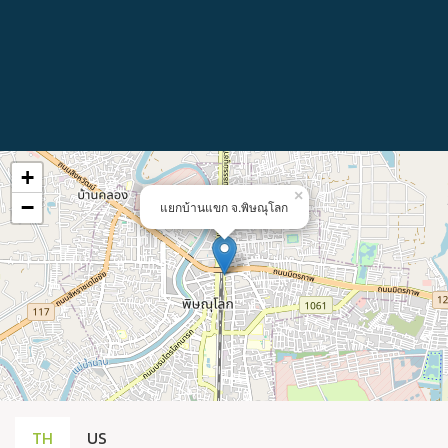
+
×
−
แยกบ้านแขก จ.พิษณุโลก
TH
US