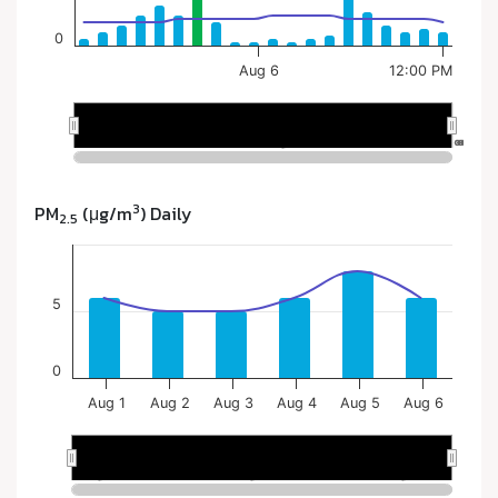
3
PM
(μg/m
) Daily
2.5