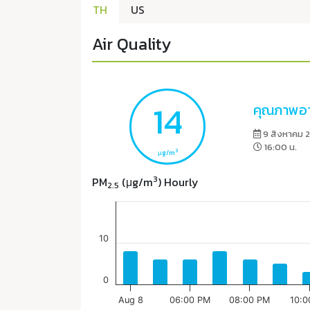
TH
US
Air Quality
14
คุณภาพอา
9 สิงหาคม 
16:00 น.
3
μg/m
3
PM
(μg/m
) Hourly
2.5