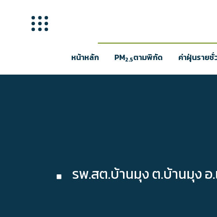
หน้าหลัก
PM
ตามพิกัด
ค่าฝุ่นรายชั
2.5
รพ.สต.บ้านมุง ต.บ้านมุง อ