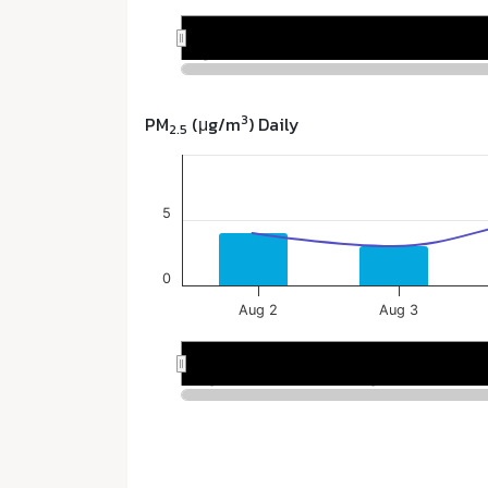
3
PM
(μg/m
) Daily
2.5