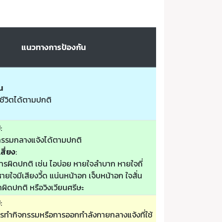
แนวทางการป้องกัน
น
ชีวิตได้ตามปกติ
ป
:
รรมกลางแจ้งได้ตามปกติ
สี่ยง
:
รผิดปกติ เช่น ไอบ่อย หายใจลำบาก หายใจถี่
ยใจมีเสียงวี้ด แน่นหน้าอก เจ็บหน้าอก ใจสั่น
ล้าผิดปกติ หรือวิงเวียนศรีษะ
ป
:
รทำกิจกรรมหรือการออกกำลังกายกลางแจ้งที่ใช้