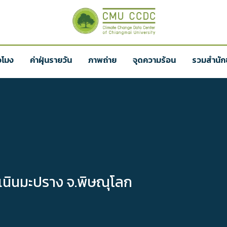
่วโมง
ค่าฝุ่นรายวัน
ภาพถ่าย
จุดความร้อน
รวมสำนักข
.เนินมะปราง จ.พิษณุโลก