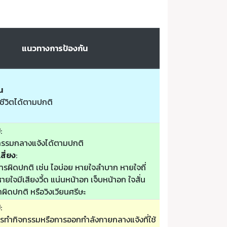
แนวทางการป้องกัน
น
ชีวิตได้ตามปกติ
ป
:
รรมกลางแจ้งได้ตามปกติ
สี่ยง
:
รผิดปกติ เช่น ไอบ่อย หายใจลำบาก หายใจถี่
ยใจมีเสียงวี้ด แน่นหน้าอก เจ็บหน้าอก ใจสั่น
ล้าผิดปกติ หรือวิงเวียนศรีษะ
ป
:
รทำกิจกรรมหรือการออกกำลังกายกลางแจ้งที่ใช้