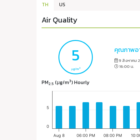
TH
US
Air Quality
5
คุณภาพอา
9 สิงหาคม 
16:00 น.
3
μg/m
3
PM
(μg/m
) Hourly
2.5