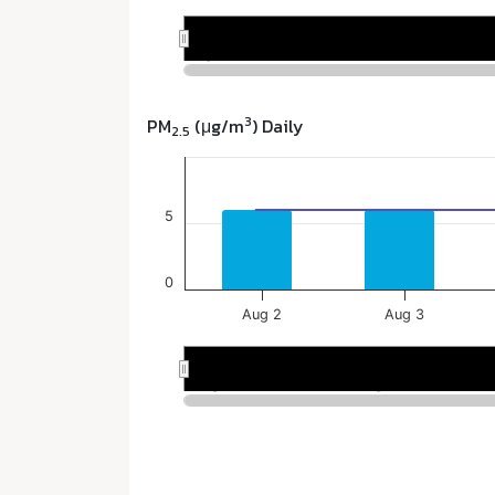
3
PM
(μg/m
) Daily
2.5