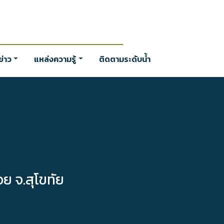
่าว
แหล่งความรู้
ติดตามระดับน้ำ
ย จ.สุโขทัย