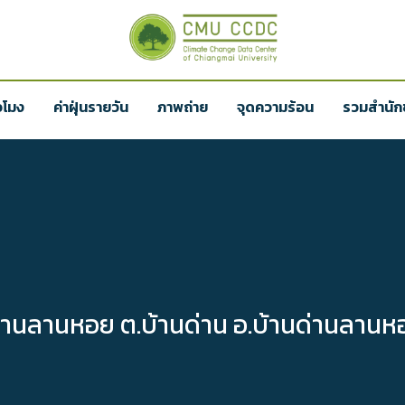
่วโมง
ค่าฝุ่นรายวัน
ภาพถ่าย
จุดความร้อน
รวมสำนักข
ด่านลานหอย ต.บ้านด่าน อ.บ้านด่านลานหอ