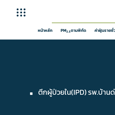
หน้าหลัก
PM
ตามพิกัด
ค่าฝุ่นรายชั
2.5
ตึกผู้ป่วยใน(IPD) รพ.บ้าน