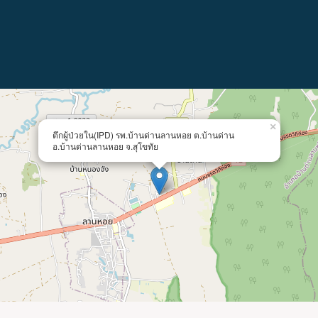
×
ตึกผู้ป่วยใน(IPD) รพ.บ้านด่านลานหอย ต.บ้านด่าน
อ.บ้านด่านลานหอย จ.สุโขทัย