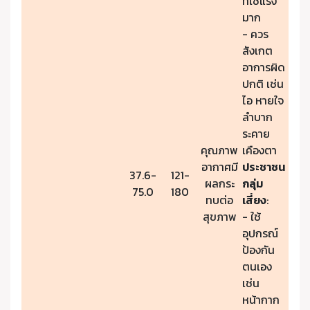
ที่ใช้แรง
มาก
- ควร
สังเกต
อาการผิด
ปกติ เช่น
ไอ หายใจ
ลำบาก
ระคาย
คุณภาพ
เคืองตา
อากาศมี
ประชาชน
37.6-
121-
ผลกระ
กลุ่ม
75.0
180
ทบต่อ
เสี่ยง
:
สุขภาพ
- ใช้
อุปกรณ์
ป้องกัน
ตนเอง
เช่น
หน้ากาก