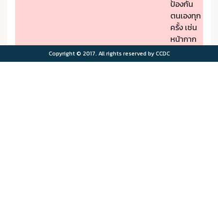
ป้องกัน
ตนเองทุก
ครั้ง เช่น
หน้ากาก
ป้องกัน
Copyright © 2017. All rights reserved by CCDC
PM2.5
- หากมี
คุณภาพ
อาการผิด
อากาศมี
ปกติให้รีบ
ผลกระ
ไปพบ
>75.0
>180
ทบต่อ
แพทย์
สุขภาพ
- ผู้มีโรค
มาก
ประจำตัว
ควรอยู่ใน
พื้นที่
ปลอดภัย
จาก
มลพิษ
ทาง