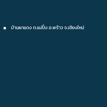
บ้านผาแดง ต.แม่ปั๋ง อ.พร้าว จ.เชียงใหม่