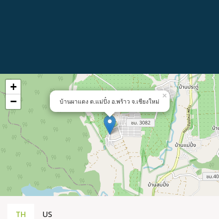
+
×
−
บ้านผาแดง ต.แม่ปั๋ง อ.พร้าว จ.เชียงใหม่
TH
US