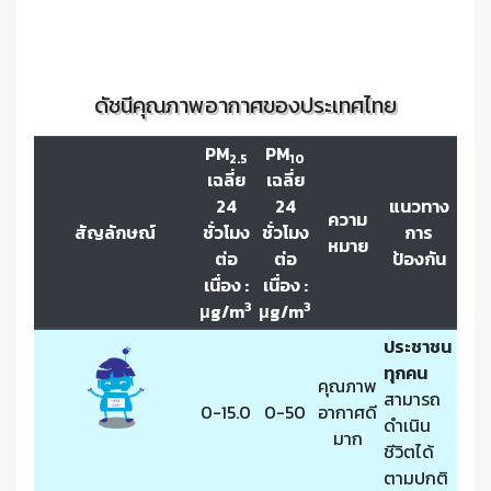
ดัชนีคุณภาพอากาศของประเทศไทย
PM
PM
2.5
10
เฉลี่ย
เฉลี่ย
24
24
แนวทาง
ความ
สัญลักษณ์
ชั่วโมง
ชั่วโมง
การ
หมาย
ต่อ
ต่อ
ป้องกัน
เนื่อง :
เนื่อง :
3
3
μg/m
μg/m
ประชาชน
ทุกคน
คุณภาพ
สามารถ
0-15.0
0-50
อากาศดี
ดำเนิน
มาก
ชีวิตได้
ตามปกติ