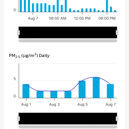
3
PM
(μg/m
) Daily
2.5