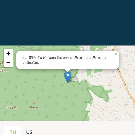
+
×
สถานีวิจัยสัตว์ป่าดอยเชียงดาว ต.เชียงดาว อ.เชียงดาว
−
จ.เชียงใหม่
TH
US