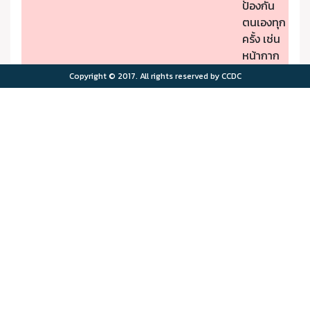
ป้องกัน
ตนเองทุก
ครั้ง เช่น
หน้ากาก
ป้องกัน
Copyright © 2017. All rights reserved by CCDC
PM2.5
- หากมี
คุณภาพ
อาการผิด
อากาศมี
ปกติให้รีบ
ผลกระ
ไปพบ
>75.0
>180
ทบต่อ
แพทย์
สุขภาพ
- ผู้มีโรค
มาก
ประจำตัว
ควรอยู่ใน
พื้นที่
ปลอดภัย
จาก
มลพิษ
ทาง