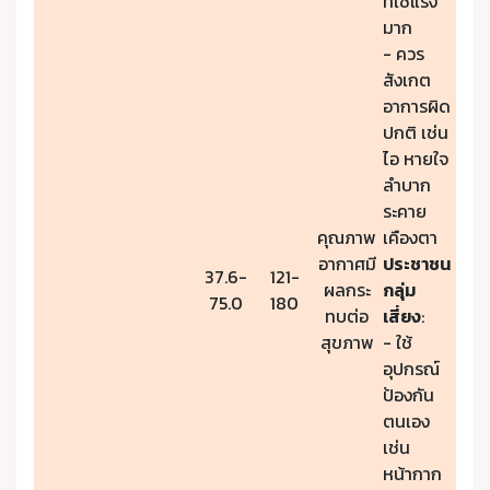
ที่ใช้แรง
มาก
- ควร
สังเกต
อาการผิด
ปกติ เช่น
ไอ หายใจ
ลำบาก
ระคาย
คุณภาพ
เคืองตา
อากาศมี
ประชาชน
37.6-
121-
ผลกระ
กลุ่ม
75.0
180
ทบต่อ
เสี่ยง
:
สุขภาพ
- ใช้
อุปกรณ์
ป้องกัน
ตนเอง
เช่น
หน้ากาก