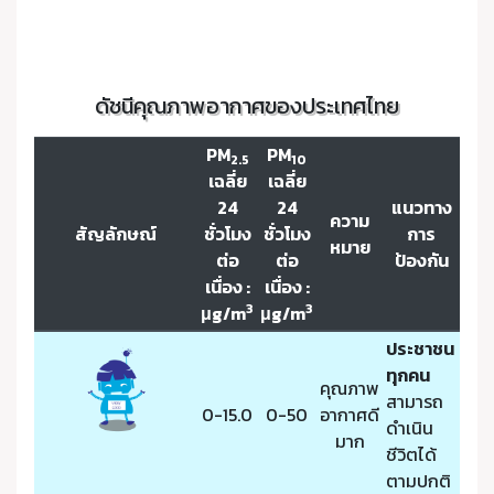
ดัชนีคุณภาพอากาศของประเทศไทย
PM
PM
2.5
10
เฉลี่ย
เฉลี่ย
24
24
แนวทาง
ความ
สัญลักษณ์
ชั่วโมง
ชั่วโมง
การ
หมาย
ต่อ
ต่อ
ป้องกัน
เนื่อง :
เนื่อง :
3
3
μg/m
μg/m
ประชาชน
ทุกคน
คุณภาพ
สามารถ
0-15.0
0-50
อากาศดี
ดำเนิน
มาก
ชีวิตได้
ตามปกติ