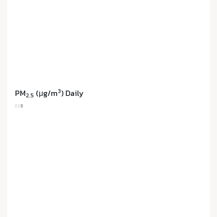
3
PM
(μg/m
) Daily
2.5