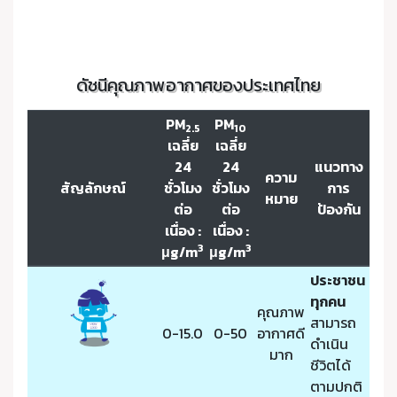
ดัชนีคุณภาพอากาศของประเทศไทย
PM
PM
2.5
10
เฉลี่ย
เฉลี่ย
24
24
แนวทาง
ความ
สัญลักษณ์
ชั่วโมง
ชั่วโมง
การ
หมาย
ต่อ
ต่อ
ป้องกัน
เนื่อง :
เนื่อง :
3
3
μg/m
μg/m
ประชาชน
ทุกคน
คุณภาพ
สามารถ
0-15.0
0-50
อากาศดี
ดำเนิน
มาก
ชีวิตได้
ตามปกติ