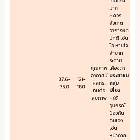
ที่ใช้แรง
มาก
- ควร
สังเกต
อาการผิด
ปกติ เช่น
ไอ หายใจ
ลำบาก
ระคาย
คุณภาพ
เคืองตา
อากาศมี
ประชาชน
37.6-
121-
ผลกระ
กลุ่ม
75.0
180
ทบต่อ
เสี่ยง
:
สุขภาพ
- ใช้
อุปกรณ์
ป้องกัน
ตนเอง
เช่น
หน้ากาก