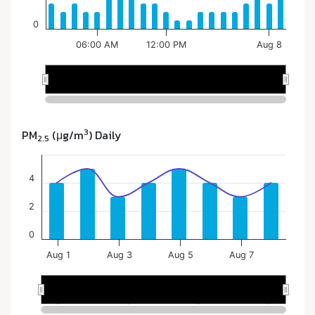
3
PM
(μg/m
) Daily
2.5