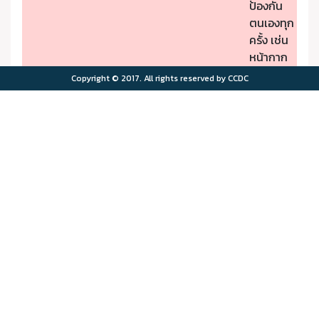
ป้องกัน
ตนเองทุก
ครั้ง เช่น
หน้ากาก
ป้องกัน
Copyright © 2017. All rights reserved by CCDC
PM2.5
- หากมี
คุณภาพ
อาการผิด
อากาศมี
ปกติให้รีบ
ผลกระ
ไปพบ
>75.0
>180
ทบต่อ
แพทย์
สุขภาพ
- ผู้มีโรค
มาก
ประจำตัว
ควรอยู่ใน
พื้นที่
ปลอดภัย
จาก
มลพิษ
ทาง