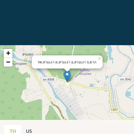
+
×
−
รพ.สามเงา​ ต.สามเงา อ.สามเงา จ.ตาก
TH
US