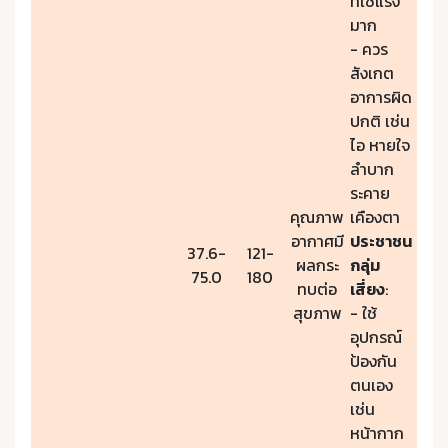
ที่ใช้แรง
มาก
- ควร
สังเกต
อาการผิด
ปกติ เช่น
ไอ หายใจ
ลำบาก
ระคาย
คุณภาพ
เคืองตา
อากาศมี
ประชาชน
37.6-
121-
ผลกระ
กลุ่ม
75.0
180
ทบต่อ
เสี่ยง
:
สุขภาพ
- ใช้
อุปกรณ์
ป้องกัน
ตนเอง
เช่น
หน้ากาก