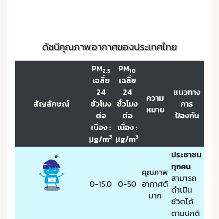
ดัชนีคุณภาพอากาศของประเทศไทย
PM
PM
2.5
10
เฉลี่ย
เฉลี่ย
24
24
แนวทาง
ความ
สัญลักษณ์
ชั่วโมง
ชั่วโมง
การ
หมาย
ต่อ
ต่อ
ป้องกัน
เนื่อง :
เนื่อง :
3
3
μg/m
μg/m
ประชาชน
ทุกคน
คุณภาพ
สามารถ
0-15.0
0-50
อากาศดี
ดำเนิน
มาก
ชีวิตได้
ตามปกติ