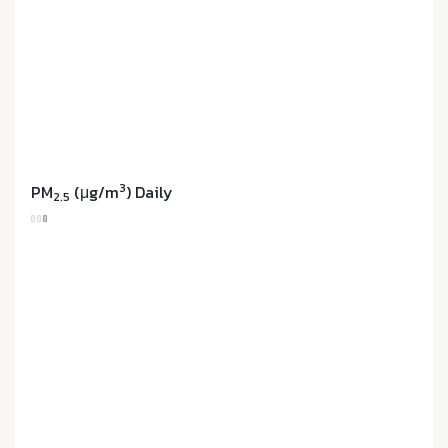
3
PM
(μg/m
) Daily
2.5