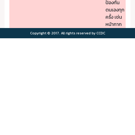
ป้องกัน
ตนเองทุก
ครั้ง เช่น
หน้ากาก
ป้องกัน
Copyright © 2017. All rights reserved by CCDC
PM2.5
- หากมี
คุณภาพ
อาการผิด
อากาศมี
ปกติให้รีบ
ผลกระ
ไปพบ
>75.0
>180
ทบต่อ
แพทย์
สุขภาพ
- ผู้มีโรค
มาก
ประจำตัว
ควรอยู่ใน
พื้นที่
ปลอดภัย
จาก
มลพิษ
ทาง