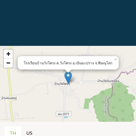
+
×
−
โรงเรียนบ้านวังโพรง ต.วังโพรง อ.เนินมะปราง จ.พิษณุโลก
TH
US