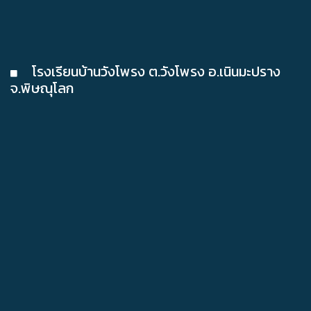
โรงเรียนบ้านวังโพรง ต.วังโพรง อ.เนินมะปราง
จ.พิษณุโลก