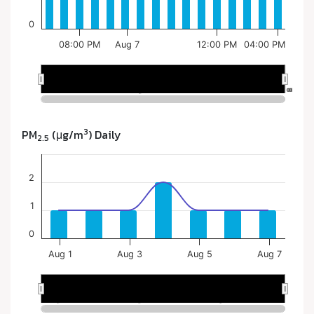
3
PM
(μg/m
) Daily
2.5