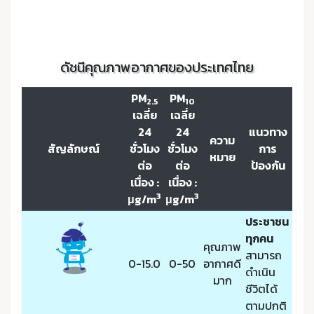
ดัชนีคุณภาพอากาศของประเทศไทย
PM
PM
2.5
10
เฉลี่ย
เฉลี่ย
24
24
แนวทาง
ความ
สัญลักษณ์
ชั่วโมง
ชั่วโมง
การ
หมาย
ต่อ
ต่อ
ป้องกัน
เนื่อง :
เนื่อง :
3
3
μg/m
μg/m
ประชาชน
ทุกคน
คุณภาพ
สามารถ
0-15.0
0-50
อากาศดี
ดำเนิน
มาก
ชีวิตได้
ตามปกติ