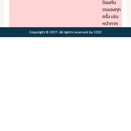
ป้องกัน
ตนเองทุก
ครั้ง เช่น
หน้ากาก
ป้องกัน
Copyright © 2017. All rights reserved by CCDC
PM2.5
- หากมี
คุณภาพ
อาการผิด
อากาศมี
ปกติให้รีบ
ผลกระ
ไปพบ
>75.0
>180
ทบต่อ
แพทย์
สุขภาพ
- ผู้มีโรค
มาก
ประจำตัว
ควรอยู่ใน
พื้นที่
ปลอดภัย
จาก
มลพิษ
ทาง