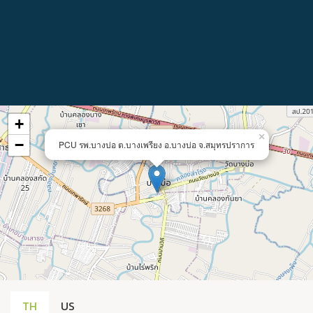
+
×
−
PCU รพ.บางบ่อ ต.บางเพรียง อ.บางบ่อ จ.สมุทรปราการ
TH
US