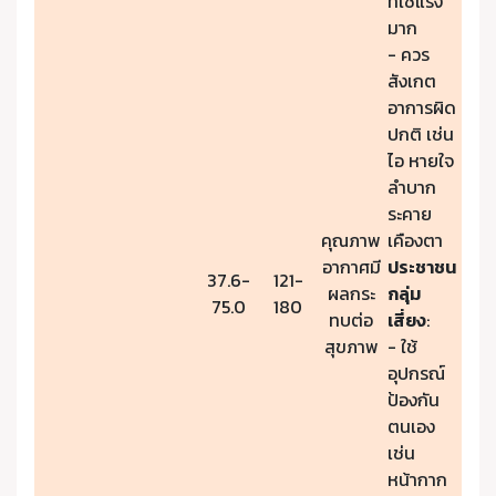
ที่ใช้แรง
มาก
- ควร
สังเกต
อาการผิด
ปกติ เช่น
ไอ หายใจ
ลำบาก
ระคาย
คุณภาพ
เคืองตา
อากาศมี
ประชาชน
37.6-
121-
ผลกระ
กลุ่ม
75.0
180
ทบต่อ
เสี่ยง
:
สุขภาพ
- ใช้
อุปกรณ์
ป้องกัน
ตนเอง
เช่น
หน้ากาก