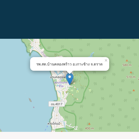
×
รพ.สต.บ้านคลองพร้าว อ.เกาะช้าง จ.ตราด