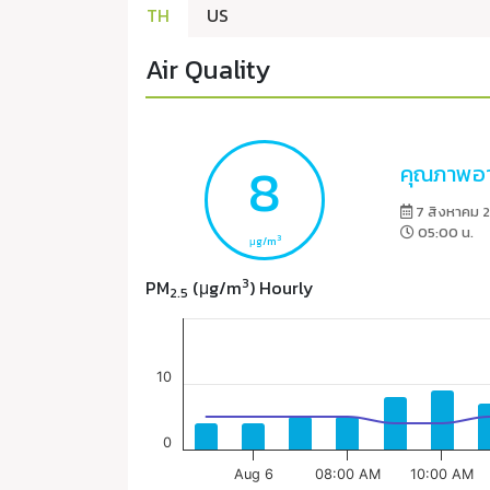
TH
US
Air Quality
8
คุณภาพอา
7 สิงหาคม 
05:00 น.
3
μg/m
3
PM
(μg/m
) Hourly
2.5