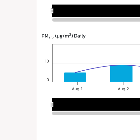
3
PM
(μg/m
) Daily
2.5