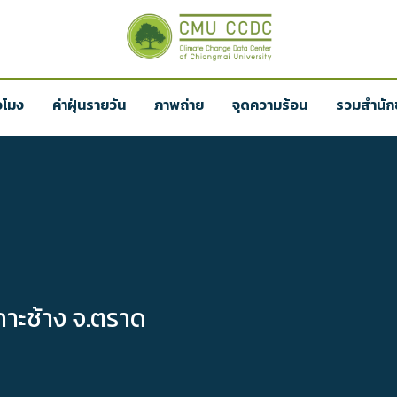
่วโมง
ค่าฝุ่นรายวัน
ภาพถ่าย
จุดความร้อน
รวมสำนักข
าะช้าง จ.ตราด