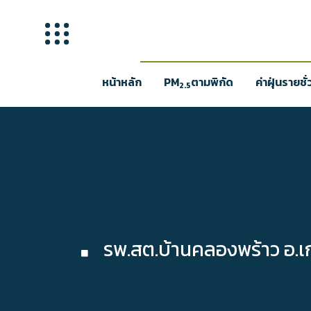
หน้าหลัก
PM
ตามพิกัด
ค่าฝุ่นรายชั
2.5
รพ.สต.บ้านคลองพร้าว อ.เก