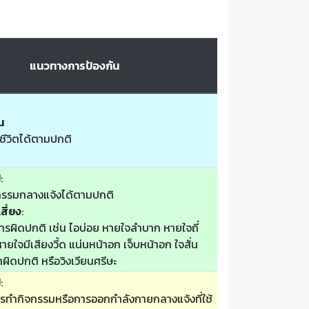
แนวทางการป้องกัน
น
ชีวิตได้ตามปกติ
ป
:
รรมกลางแจ้งได้ตามปกติ
สี่ยง
:
รผิดปกติ เช่น ไอบ่อย หายใจลำบาก หายใจถี่
ยใจมีเสียงวี้ด แน่นหน้าอก เจ็บหน้าอก ใจสั่น
ล้าผิดปกติ หรือวิงเวียนศรีษะ
ป
:
รทำกิจกรรมหรือการออกกำลังกายกลางแจ้งที่ใช้