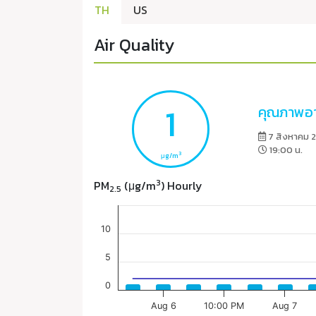
TH
US
Air Quality
1
คุณภาพอา
7 สิงหาคม 
19:00 น.
3
μg/m
3
PM
(μg/m
) Hourly
2.5