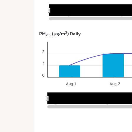
3
PM
(μg/m
) Daily
2.5