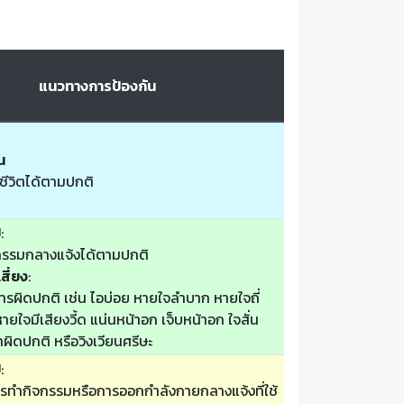
แนวทางการป้องกัน
น
ชีวิตได้ตามปกติ
ป
:
รรมกลางแจ้งได้ตามปกติ
สี่ยง
:
รผิดปกติ เช่น ไอบ่อย หายใจลำบาก หายใจถี่
ยใจมีเสียงวี้ด แน่นหน้าอก เจ็บหน้าอก ใจสั่น
ล้าผิดปกติ หรือวิงเวียนศรีษะ
ป
:
รทำกิจกรรมหรือการออกกำลังกายกลางแจ้งที่ใช้