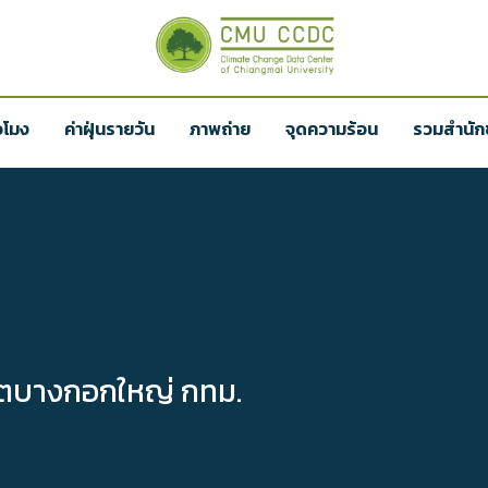
่วโมง
ค่าฝุ่นรายวัน
ภาพถ่าย
จุดความร้อน
รวมสำนักข
เขตบางกอกใหญ่ กทม.