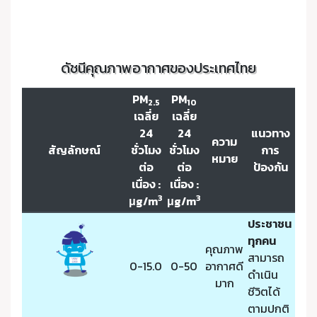
ดัชนีคุณภาพอากาศของประเทศไทย
PM
PM
2.5
10
เฉลี่ย
เฉลี่ย
24
24
แนวทาง
ความ
สัญลักษณ์
ชั่วโมง
ชั่วโมง
การ
หมาย
ต่อ
ต่อ
ป้องกัน
เนื่อง :
เนื่อง :
3
3
μg/m
μg/m
ประชาชน
ทุกคน
คุณภาพ
สามารถ
0-15.0
0-50
อากาศดี
ดำเนิน
มาก
ชีวิตได้
ตามปกติ