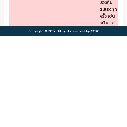
ป้องกัน
ตนเองทุก
ครั้ง เช่น
หน้ากาก
ป้องกัน
Copyright © 2017. All rights reserved by CCDC
PM2.5
- หากมี
คุณภาพ
อาการผิด
อากาศมี
ปกติให้รีบ
ผลกระ
ไปพบ
>75.0
>180
ทบต่อ
แพทย์
สุขภาพ
- ผู้มีโรค
มาก
ประจำตัว
ควรอยู่ใน
พื้นที่
ปลอดภัย
จาก
มลพิษ
ทาง