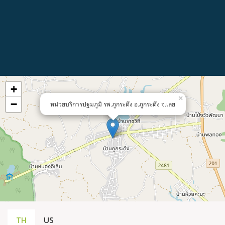
+
×
−
หน่วยบริการปฐมภูมิ รพ.ภูกระดึง อ.ภูกระดึง จ.เลย
TH
US