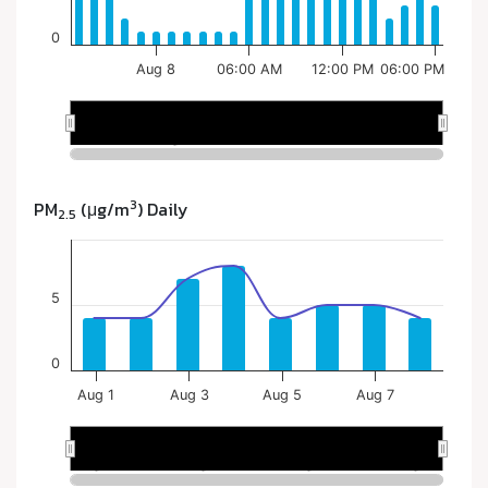
3
PM
(μg/m
) Daily
2.5