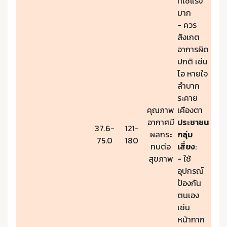
ที่ใช้แรง
มาก
- ควร
สังเกต
อาการผิด
ปกติ เช่น
ไอ หายใจ
ลำบาก
ระคาย
คุณภาพ
เคืองตา
อากาศมี
ประชาชน
37.6-
121-
ผลกระ
กลุ่ม
75.0
180
ทบต่อ
เสี่ยง
:
สุขภาพ
- ใช้
อุปกรณ์
ป้องกัน
ตนเอง
เช่น
หน้ากาก