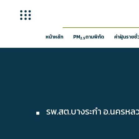
หน้าหลัก
PM
ตามพิกัด
ค่าฝุ่นรายชั
2.5
รพ.สต.บางระกำ อ.นครหลว