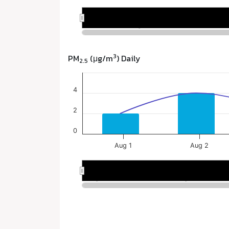
3
PM
(μg/m
) Daily
2.5