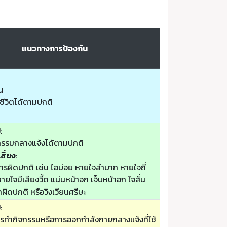
แนวทางการป้องกัน
น
ชีวิตได้ตามปกติ
ป
:
รรมกลางแจ้งได้ตามปกติ
สี่ยง
:
รผิดปกติ เช่น ไอบ่อย หายใจลำบาก หายใจถี่
ยใจมีเสียงวี้ด แน่นหน้าอก เจ็บหน้าอก ใจสั่น
ล้าผิดปกติ หรือวิงเวียนศรีษะ
ป
:
รทำกิจกรรมหรือการออกกำลังกายกลางแจ้งที่ใช้