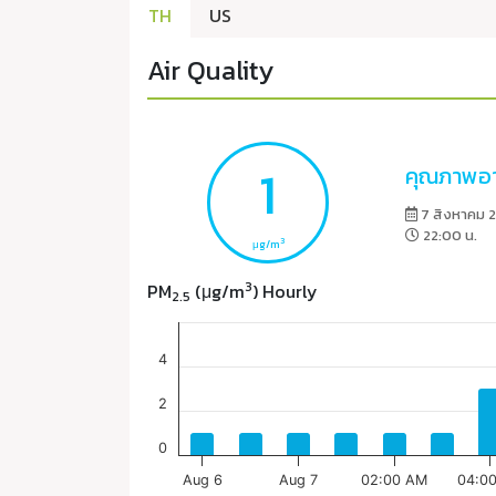
TH
US
Air Quality
1
คุณภาพอา
7 สิงหาคม 
22:00 น.
3
μg/m
3
PM
(μg/m
) Hourly
2.5