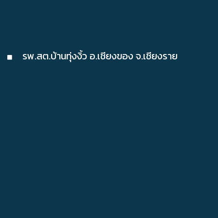
รพ.สต.บ้านทุ่งงิ้ว อ.เชียงของ จ.เชียงราย