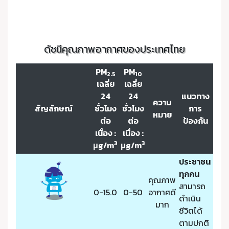
ดัชนีคุณภาพอากาศของประเทศไทย
PM
PM
2.5
10
เฉลี่ย
เฉลี่ย
24
24
แนวทาง
ความ
สัญลักษณ์
ชั่วโมง
ชั่วโมง
การ
หมาย
ต่อ
ต่อ
ป้องกัน
เนื่อง :
เนื่อง :
3
3
μg/m
μg/m
ประชาชน
ทุกคน
คุณภาพ
สามารถ
0-15.0
0-50
อากาศดี
ดำเนิน
มาก
ชีวิตได้
ตามปกติ