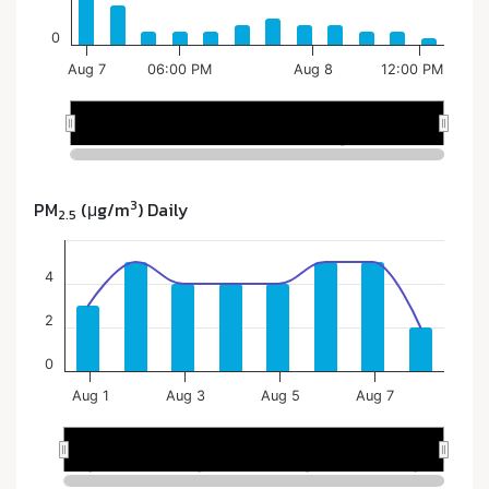
3
PM
(μg/m
) Daily
2.5