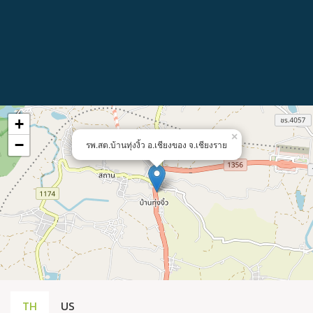
+
×
−
รพ.สต.บ้านทุ่งงิ้ว อ.เชียงของ จ.เชียงราย
TH
US