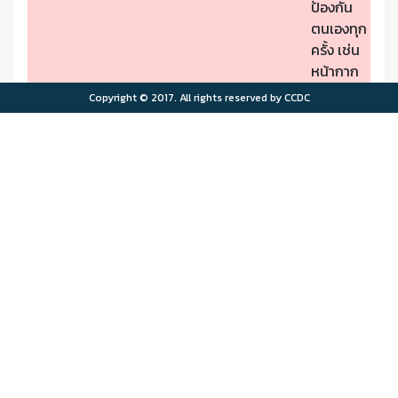
ป้องกัน
ตนเองทุก
ครั้ง เช่น
หน้ากาก
ป้องกัน
Copyright © 2017. All rights reserved by CCDC
PM2.5
- หากมี
คุณภาพ
อาการผิด
อากาศมี
ปกติให้รีบ
ผลกระ
ไปพบ
>75.0
>180
ทบต่อ
แพทย์
สุขภาพ
- ผู้มีโรค
มาก
ประจำตัว
ควรอยู่ใน
พื้นที่
ปลอดภัย
จาก
มลพิษ
ทาง