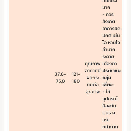
ที่ใช้แรง
มาก
- ควร
สังเกต
อาการผิด
ปกติ เช่น
ไอ หายใจ
ลำบาก
ระคาย
คุณภาพ
เคืองตา
อากาศมี
ประชาชน
37.6-
121-
ผลกระ
กลุ่ม
75.0
180
ทบต่อ
เสี่ยง
:
สุขภาพ
- ใช้
อุปกรณ์
ป้องกัน
ตนเอง
เช่น
หน้ากาก