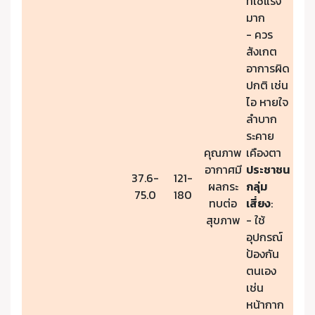
ที่ใช้แรง
มาก
- ควร
สังเกต
อาการผิด
ปกติ เช่น
ไอ หายใจ
ลำบาก
ระคาย
คุณภาพ
เคืองตา
อากาศมี
ประชาชน
37.6-
121-
ผลกระ
กลุ่ม
75.0
180
ทบต่อ
เสี่ยง
:
สุขภาพ
- ใช้
อุปกรณ์
ป้องกัน
ตนเอง
เช่น
หน้ากาก