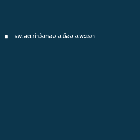
รพ.สต.ท่าวังทอง อ.มือง จ.พะเยา