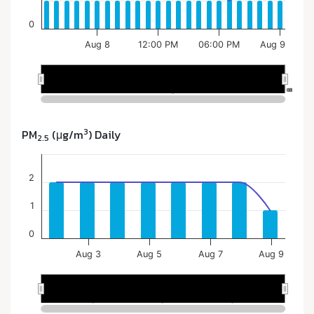
3
PM
(μg/m
) Daily
2.5