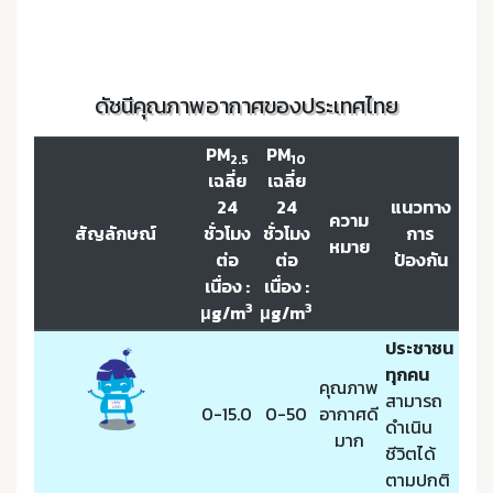
ดัชนีคุณภาพอากาศของประเทศไทย
PM
PM
2.5
10
เฉลี่ย
เฉลี่ย
24
24
แนวทาง
ความ
สัญลักษณ์
ชั่วโมง
ชั่วโมง
การ
หมาย
ต่อ
ต่อ
ป้องกัน
เนื่อง :
เนื่อง :
3
3
μg/m
μg/m
ประชาชน
ทุกคน
คุณภาพ
สามารถ
0-15.0
0-50
อากาศดี
ดำเนิน
มาก
ชีวิตได้
ตามปกติ