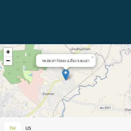
+
×
−
รพ.สต.ท่าวังทอง อ.มือง จ.พะเยา
TH
US