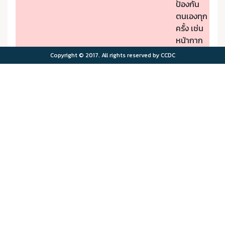
ป้องกัน
ตนเองทุก
ครั้ง เช่น
หน้ากาก
ป้องกัน
Copyright © 2017. All rights reserved by CCDC
PM2.5
- หากมี
คุณภาพ
อาการผิด
อากาศมี
ปกติให้รีบ
ผลกระ
ไปพบ
>75.0
>180
ทบต่อ
แพทย์
สุขภาพ
- ผู้มีโรค
มาก
ประจำตัว
ควรอยู่ใน
พื้นที่
ปลอดภัย
จาก
มลพิษ
ทาง