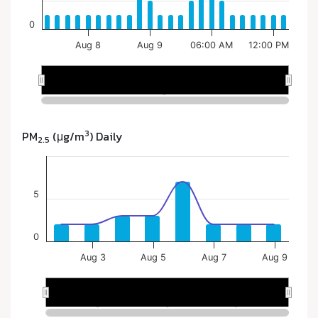
3
PM
(μg/m
) Daily
2.5