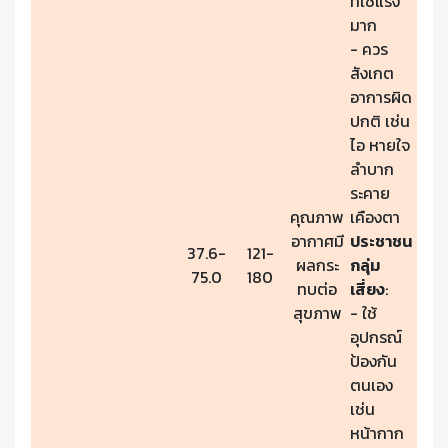
ที่ใช้แรง
มาก
- ควร
สังเกต
อาการผิด
ปกติ เช่น
ไอ หายใจ
ลำบาก
ระคาย
คุณภาพ
เคืองตา
อากาศมี
ประชาชน
37.6-
121-
ผลกระ
กลุ่ม
75.0
180
ทบต่อ
เสี่ยง
:
สุขภาพ
- ใช้
อุปกรณ์
ป้องกัน
ตนเอง
เช่น
หน้ากาก