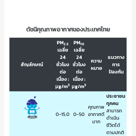
ดัชนีคุณภาพอากาศของประเทศไทย
PM
PM
2.5
10
เฉลี่ย
เฉลี่ย
24
24
แนวทาง
ความ
สัญลักษณ์
ชั่วโมง
ชั่วโมง
การ
หมาย
ต่อ
ต่อ
ป้องกัน
เนื่อง :
เนื่อง :
3
3
μg/m
μg/m
ประชาชน
ทุกคน
คุณภาพ
สามารถ
0-15.0
0-50
อากาศดี
ดำเนิน
มาก
ชีวิตได้
ตามปกติ