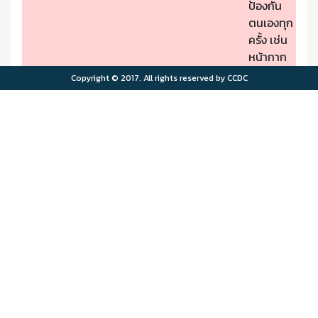
ป้องกัน
ตนเองทุก
ครั้ง เช่น
หน้ากาก
ป้องกัน
Copyright © 2017. All rights reserved by CCDC
PM2.5
- หากมี
คุณภาพ
อาการผิด
อากาศมี
ปกติให้รีบ
ผลกระ
ไปพบ
>75.0
>180
ทบต่อ
แพทย์
สุขภาพ
- ผู้มีโรค
มาก
ประจำตัว
ควรอยู่ใน
พื้นที่
ปลอดภัย
จาก
มลพิษ
ทาง