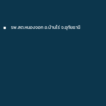
รพ.สต.หนองจอก อ.บ้านไร่ จ.อุทัยธานี