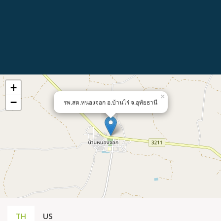
+
×
−
รพ.สต.หนองจอก อ.บ้านไร่ จ.อุทัยธานี
TH
US