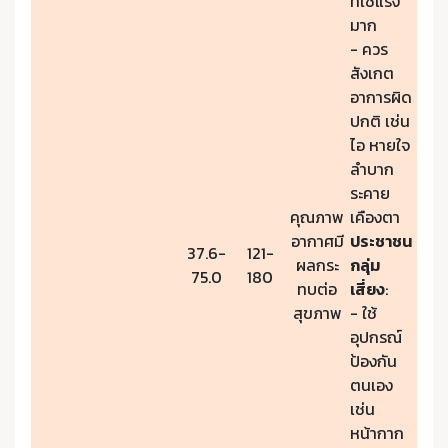
ที่ใช้แรง
มาก
- ควร
สังเกต
อาการผิด
ปกติ เช่น
ไอ หายใจ
ลำบาก
ระคาย
คุณภาพ
เคืองตา
อากาศมี
ประชาชน
37.6-
121-
ผลกระ
กลุ่ม
75.0
180
ทบต่อ
เสี่ยง
:
สุขภาพ
- ใช้
อุปกรณ์
ป้องกัน
ตนเอง
เช่น
หน้ากาก