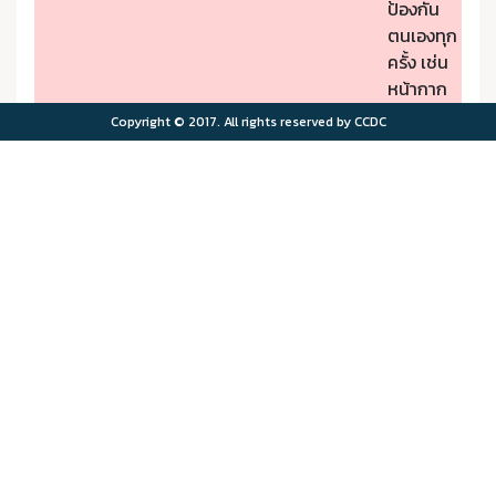
ป้องกัน
ตนเองทุก
ครั้ง เช่น
หน้ากาก
ป้องกัน
Copyright © 2017. All rights reserved by CCDC
PM2.5
- หากมี
คุณภาพ
อาการผิด
อากาศมี
ปกติให้รีบ
ผลกระ
ไปพบ
>75.0
>180
ทบต่อ
แพทย์
สุขภาพ
- ผู้มีโรค
มาก
ประจำตัว
ควรอยู่ใน
พื้นที่
ปลอดภัย
จาก
มลพิษ
ทาง