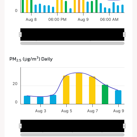
3
PM
(μg/m
) Daily
2.5