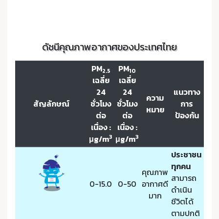
ดัชนีคุณภาพอากาศของประเทศไทย
PM
PM
2.5
10
เฉลี่ย
เฉลี่ย
24
24
แนวทาง
ความ
สัญลักษณ์
ชั่วโมง
ชั่วโมง
การ
หมาย
ต่อ
ต่อ
ป้องกัน
เนื่อง :
เนื่อง :
3
3
μg/m
μg/m
ประชาชน
ทุกคน
คุณภาพ
สามารถ
0-15.0
0-50
อากาศดี
ดำเนิน
มาก
ชีวิตได้
ตามปกติ