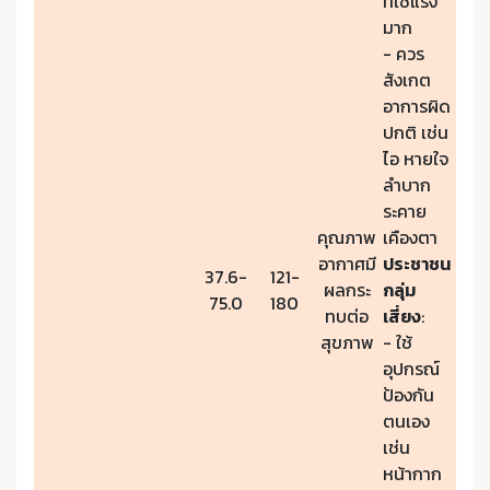
ที่ใช้แรง
มาก
- ควร
สังเกต
อาการผิด
ปกติ เช่น
ไอ หายใจ
ลำบาก
ระคาย
คุณภาพ
เคืองตา
อากาศมี
ประชาชน
37.6-
121-
ผลกระ
กลุ่ม
75.0
180
ทบต่อ
เสี่ยง
:
สุขภาพ
- ใช้
อุปกรณ์
ป้องกัน
ตนเอง
เช่น
หน้ากาก