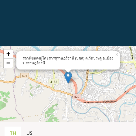
+
×
สถานีขนส่งผู้โดยสารสุราษฎร์ธานี (บขส) ต.วัดประดู่ อ.เมือง
−
จ.สุราษฎร์ธานี
TH
US