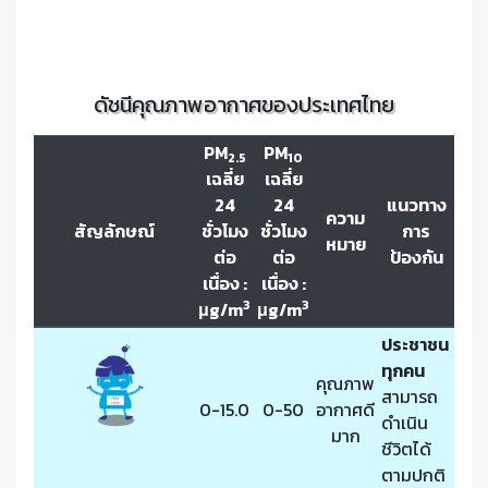
ดัชนีคุณภาพอากาศของประเทศไทย
PM
PM
2.5
10
เฉลี่ย
เฉลี่ย
24
24
แนวทาง
ความ
สัญลักษณ์
ชั่วโมง
ชั่วโมง
การ
หมาย
ต่อ
ต่อ
ป้องกัน
เนื่อง :
เนื่อง :
3
3
μg/m
μg/m
ประชาชน
ทุกคน
คุณภาพ
สามารถ
0-15.0
0-50
อากาศดี
ดำเนิน
มาก
ชีวิตได้
ตามปกติ