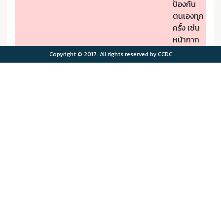
ป้องกัน
ตนเองทุก
ครั้ง เช่น
หน้ากาก
ป้องกัน
Copyright © 2017. All rights reserved by CCDC
PM2.5
- หากมี
คุณภาพ
อาการผิด
อากาศมี
ปกติให้รีบ
ผลกระ
ไปพบ
>75.0
>180
ทบต่อ
แพทย์
สุขภาพ
- ผู้มีโรค
มาก
ประจำตัว
ควรอยู่ใน
พื้นที่
ปลอดภัย
จาก
มลพิษ
ทาง