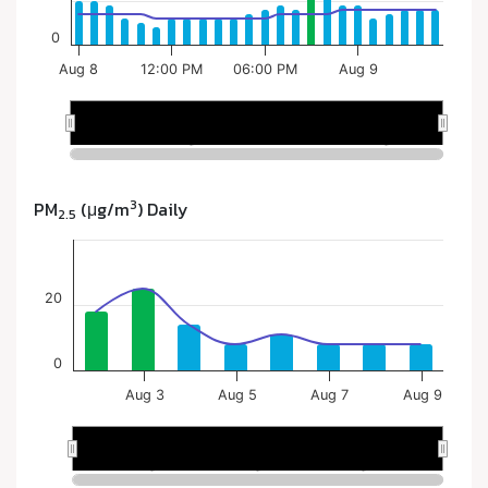
3
PM
(μg/m
) Daily
2.5