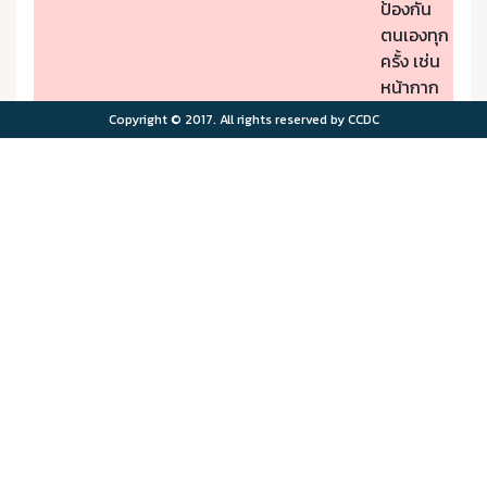
ป้องกัน
ตนเองทุก
ครั้ง เช่น
หน้ากาก
ป้องกัน
Copyright © 2017. All rights reserved by CCDC
PM2.5
- หากมี
คุณภาพ
อาการผิด
อากาศมี
ปกติให้รีบ
ผลกระ
ไปพบ
>75.0
>180
ทบต่อ
แพทย์
สุขภาพ
- ผู้มีโรค
มาก
ประจำตัว
ควรอยู่ใน
พื้นที่
ปลอดภัย
จาก
มลพิษ
ทาง