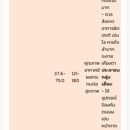
ที่ใช้แรง
มาก
- ควร
สังเกต
อาการผิด
ปกติ เช่น
ไอ หายใจ
ลำบาก
ระคาย
คุณภาพ
เคืองตา
อากาศมี
ประชาชน
37.6-
121-
ผลกระ
กลุ่ม
75.0
180
ทบต่อ
เสี่ยง
:
สุขภาพ
- ใช้
อุปกรณ์
ป้องกัน
ตนเอง
เช่น
หน้ากาก