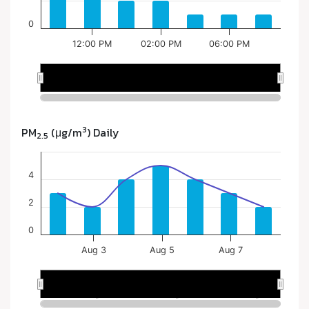
3
PM
(μg/m
) Daily
2.5