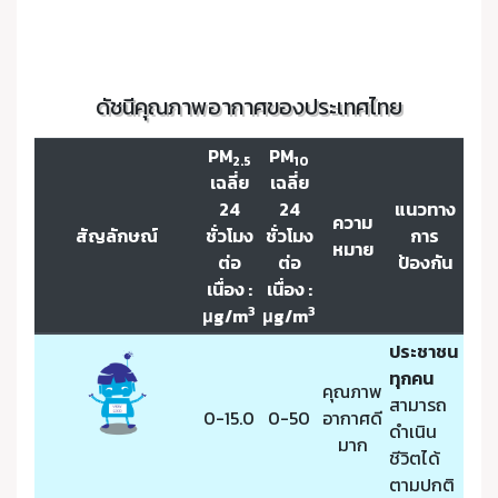
ดัชนีคุณภาพอากาศของประเทศไทย
PM
PM
2.5
10
เฉลี่ย
เฉลี่ย
24
24
แนวทาง
ความ
สัญลักษณ์
ชั่วโมง
ชั่วโมง
การ
หมาย
ต่อ
ต่อ
ป้องกัน
เนื่อง :
เนื่อง :
3
3
μg/m
μg/m
ประชาชน
ทุกคน
คุณภาพ
สามารถ
0-15.0
0-50
อากาศดี
ดำเนิน
มาก
ชีวิตได้
ตามปกติ