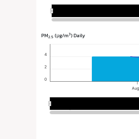
3
PM
(μg/m
) Daily
2.5