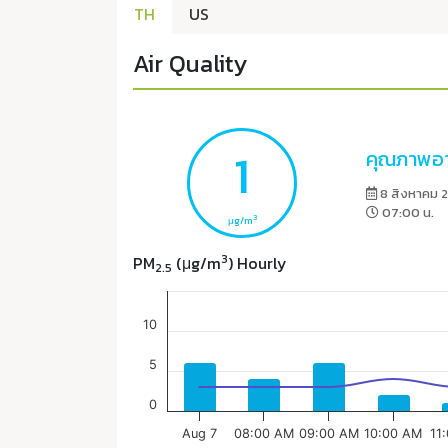
TH
US
Air Quality
1
คุณภาพอา
8 สิงหาคม 
07:00 น.
3
μg/m
3
PM
(μg/m
) Hourly
2.5