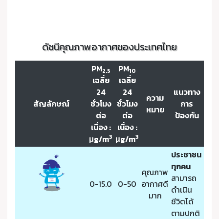
ดัชนีคุณภาพอากาศของประเทศไทย
PM
PM
2.5
10
เฉลี่ย
เฉลี่ย
24
24
แนวทาง
ความ
สัญลักษณ์
ชั่วโมง
ชั่วโมง
การ
หมาย
ต่อ
ต่อ
ป้องกัน
เนื่อง :
เนื่อง :
3
3
μg/m
μg/m
ประชาชน
ทุกคน
คุณภาพ
สามารถ
0-15.0
0-50
อากาศดี
ดำเนิน
มาก
ชีวิตได้
ตามปกติ