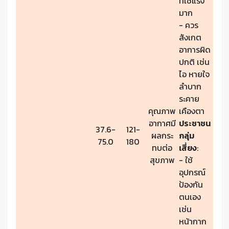
ที่ใช้แรง
มาก
- ควร
สังเกต
อาการผิด
ปกติ เช่น
ไอ หายใจ
ลำบาก
ระคาย
คุณภาพ
เคืองตา
อากาศมี
ประชาชน
37.6-
121-
ผลกระ
กลุ่ม
75.0
180
ทบต่อ
เสี่ยง
:
สุขภาพ
- ใช้
อุปกรณ์
ป้องกัน
ตนเอง
เช่น
หน้ากาก