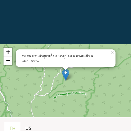
+
×
รพ.สต.บ้านน้ำฮูผาเสื่อ ต.นาปู่ป้อม อ.ปางมะผ้า จ.
−
แม่ฮ่องสอน
TH
US