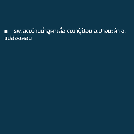
รพ.สต.บ้านน้ำฮูผาเสื่อ ต.นาปู่ป้อม อ.ปางมะผ้า จ.
แม่ฮ่องสอน