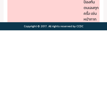
ป้องกัน
ตนเองทุก
ครั้ง เช่น
หน้ากาก
ป้องกัน
Copyright © 2017. All rights reserved by CCDC
PM2.5
- หากมี
คุณภาพ
อาการผิด
อากาศมี
ปกติให้รีบ
ผลกระ
ไปพบ
>75.0
>180
ทบต่อ
แพทย์
สุขภาพ
- ผู้มีโรค
มาก
ประจำตัว
ควรอยู่ใน
พื้นที่
ปลอดภัย
จาก
มลพิษ
ทาง