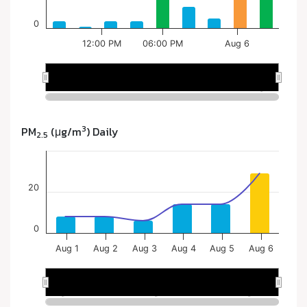
3
PM
(μg/m
) Daily
2.5