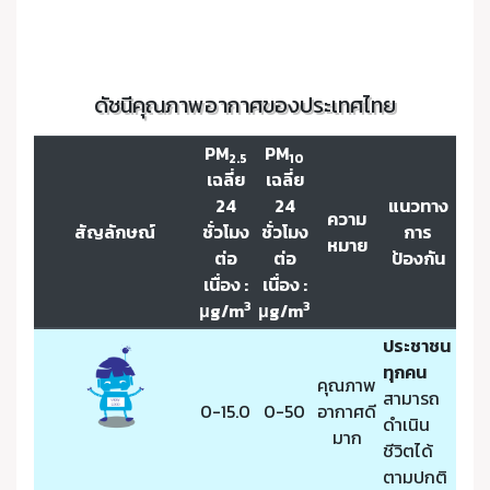
ดัชนีคุณภาพอากาศของประเทศไทย
PM
PM
2.5
10
เฉลี่ย
เฉลี่ย
24
24
แนวทาง
ความ
สัญลักษณ์
ชั่วโมง
ชั่วโมง
การ
หมาย
ต่อ
ต่อ
ป้องกัน
เนื่อง :
เนื่อง :
3
3
μg/m
μg/m
ประชาชน
ทุกคน
คุณภาพ
สามารถ
0-15.0
0-50
อากาศดี
ดำเนิน
มาก
ชีวิตได้
ตามปกติ