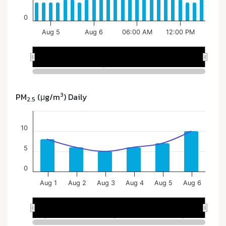
3
PM
(μg/m
) Daily
2.5