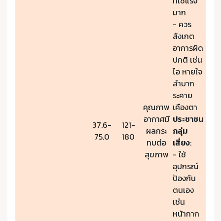
ที่ใช้แรง
มาก
- ควร
สังเกต
อาการผิด
ปกติ เช่น
ไอ หายใจ
ลำบาก
ระคาย
คุณภาพ
เคืองตา
อากาศมี
ประชาชน
37.6-
121-
ผลกระ
กลุ่ม
75.0
180
ทบต่อ
เสี่ยง
:
สุขภาพ
- ใช้
อุปกรณ์
ป้องกัน
ตนเอง
เช่น
หน้ากาก