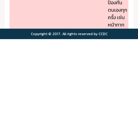
ป้องกัน
ตนเองทุก
ครั้ง เช่น
หน้ากาก
ป้องกัน
Copyright © 2017. All rights reserved by CCDC
PM2.5
- หากมี
คุณภาพ
อาการผิด
อากาศมี
ปกติให้รีบ
ผลกระ
ไปพบ
>75.0
>180
ทบต่อ
แพทย์
สุขภาพ
- ผู้มีโรค
มาก
ประจำตัว
ควรอยู่ใน
พื้นที่
ปลอดภัย
จาก
มลพิษ
ทาง