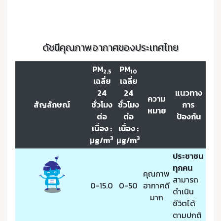
ดัชนีคุณภาพอากาศของประเทศไทย
PM
PM
2.5
10
เฉลี่ย
เฉลี่ย
24
24
แนวทาง
ความ
สัญลักษณ์
ชั่วโมง
ชั่วโมง
การ
หมาย
ต่อ
ต่อ
ป้องกัน
เนื่อง :
เนื่อง :
3
3
μg/m
μg/m
ประชาชน
ทุกคน
คุณภาพ
สามารถ
0-15.0
0-50
อากาศดี
ดำเนิน
มาก
ชีวิตได้
ตามปกติ