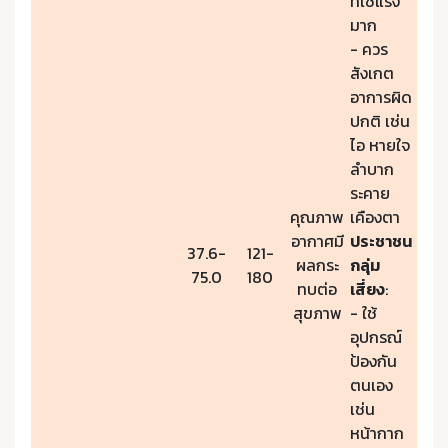
ที่ใช้แรง
มาก
- ควร
สังเกต
อาการผิด
ปกติ เช่น
ไอ หายใจ
ลำบาก
ระคาย
คุณภาพ
เคืองตา
อากาศมี
ประชาชน
37.6-
121-
ผลกระ
กลุ่ม
75.0
180
ทบต่อ
เสี่ยง
:
สุขภาพ
- ใช้
อุปกรณ์
ป้องกัน
ตนเอง
เช่น
หน้ากาก