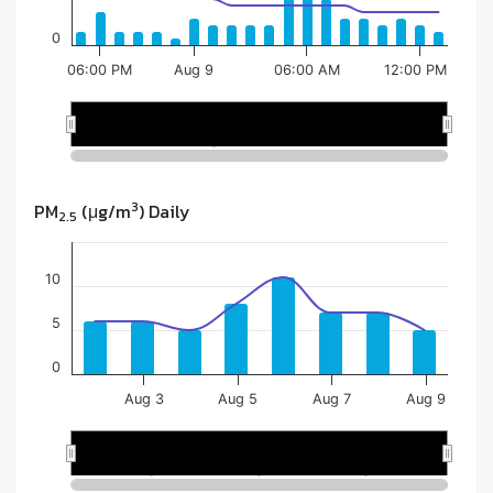
3
PM
(μg/m
) Daily
2.5