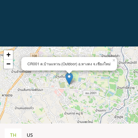
+
×
−
CR001 ต.บ้านแหวน (Outdoor) อ.หางดง จ.เชียงใหม่
TH
US