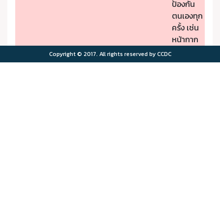
ป้องกัน
ตนเองทุก
ครั้ง เช่น
หน้ากาก
ป้องกัน
Copyright © 2017. All rights reserved by CCDC
PM2.5
- หากมี
คุณภาพ
อาการผิด
อากาศมี
ปกติให้รีบ
ผลกระ
ไปพบ
>75.0
>180
ทบต่อ
แพทย์
สุขภาพ
- ผู้มีโรค
มาก
ประจำตัว
ควรอยู่ใน
พื้นที่
ปลอดภัย
จาก
มลพิษ
ทาง