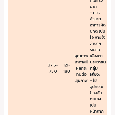
ที่ใช้แรง
มาก
- ควร
สังเกต
อาการผิด
ปกติ เช่น
ไอ หายใจ
ลำบาก
ระคาย
คุณภาพ
เคืองตา
อากาศมี
ประชาชน
37.6-
121-
ผลกระ
กลุ่ม
75.0
180
ทบต่อ
เสี่ยง
:
สุขภาพ
- ใช้
อุปกรณ์
ป้องกัน
ตนเอง
เช่น
หน้ากาก