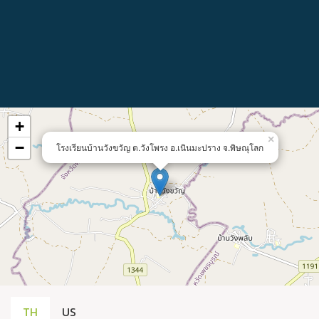
+
×
−
โรงเรียนบ้านวังขวัญ ต.วังโพรง อ.เนินมะปราง จ.พิษณุโลก
TH
US