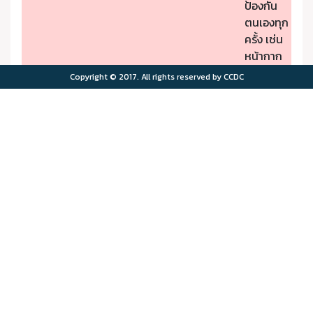
ป้องกัน
ตนเองทุก
ครั้ง เช่น
หน้ากาก
ป้องกัน
Copyright © 2017. All rights reserved by CCDC
PM2.5
- หากมี
คุณภาพ
อาการผิด
อากาศมี
ปกติให้รีบ
ผลกระ
ไปพบ
>75.0
>180
ทบต่อ
แพทย์
สุขภาพ
- ผู้มีโรค
มาก
ประจำตัว
ควรอยู่ใน
พื้นที่
ปลอดภัย
จาก
มลพิษ
ทาง