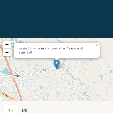
+
×
รพ.สต.บ้านหนองใส ต.หนองนาคำ อ.เมืองอุดรธานี
−
จ.อุดรธานี
TH
US