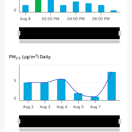
3
PM
(μg/m
) Daily
2.5