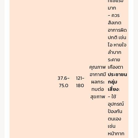
ที่ใช้แรง
มาก
- ควร
สังเกต
อาการผิด
ปกติ เช่น
ไอ หายใจ
ลำบาก
ระคาย
คุณภาพ
เคืองตา
อากาศมี
ประชาชน
37.6-
121-
ผลกระ
กลุ่ม
75.0
180
ทบต่อ
เสี่ยง
:
สุขภาพ
- ใช้
อุปกรณ์
ป้องกัน
ตนเอง
เช่น
หน้ากาก