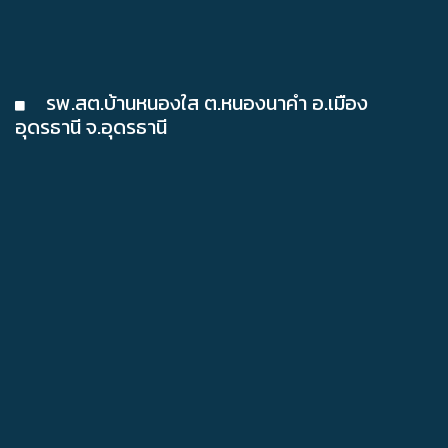
รพ.สต.บ้านหนองใส ต.หนองนาคำ อ.เมือง
อุดรธานี จ.อุดรธานี