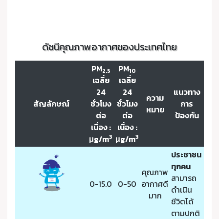
ดัชนีคุณภาพอากาศของประเทศไทย
PM
PM
2.5
10
เฉลี่ย
เฉลี่ย
24
24
แนวทาง
ความ
สัญลักษณ์
ชั่วโมง
ชั่วโมง
การ
หมาย
ต่อ
ต่อ
ป้องกัน
เนื่อง :
เนื่อง :
3
3
μg/m
μg/m
ประชาชน
ทุกคน
คุณภาพ
สามารถ
0-15.0
0-50
อากาศดี
ดำเนิน
มาก
ชีวิตได้
ตามปกติ