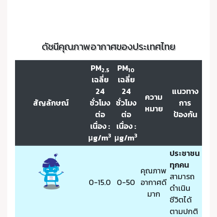
ดัชนีคุณภาพอากาศของประเทศไทย
PM
PM
2.5
10
เฉลี่ย
เฉลี่ย
24
24
แนวทาง
ความ
สัญลักษณ์
ชั่วโมง
ชั่วโมง
การ
หมาย
ต่อ
ต่อ
ป้องกัน
เนื่อง :
เนื่อง :
3
3
μg/m
μg/m
ประชาชน
ทุกคน
คุณภาพ
สามารถ
0-15.0
0-50
อากาศดี
ดำเนิน
มาก
ชีวิตได้
ตามปกติ