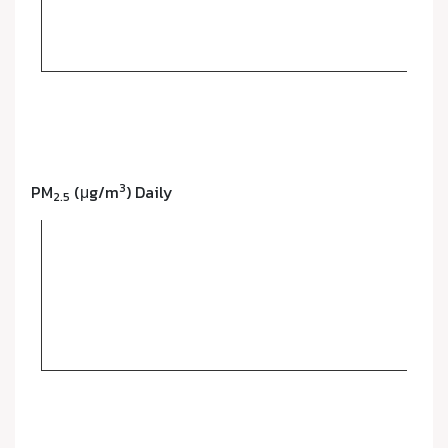
3
PM
(μg/m
) Daily
2.5