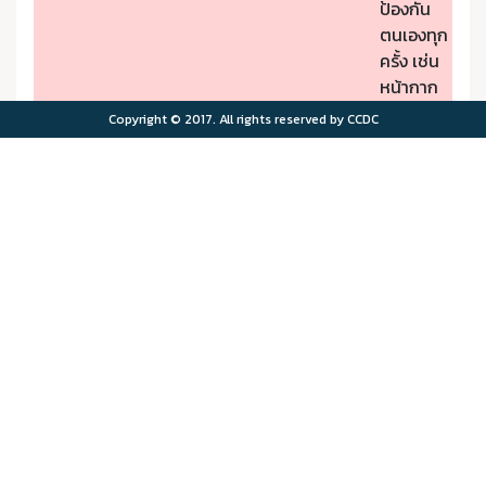
ป้องกัน
ตนเองทุก
ครั้ง เช่น
หน้ากาก
ป้องกัน
Copyright © 2017. All rights reserved by CCDC
PM2.5
- หากมี
คุณภาพ
อาการผิด
อากาศมี
ปกติให้รีบ
ผลกระ
ไปพบ
>75.0
>180
ทบต่อ
แพทย์
สุขภาพ
- ผู้มีโรค
มาก
ประจำตัว
ควรอยู่ใน
พื้นที่
ปลอดภัย
จาก
มลพิษ
ทาง