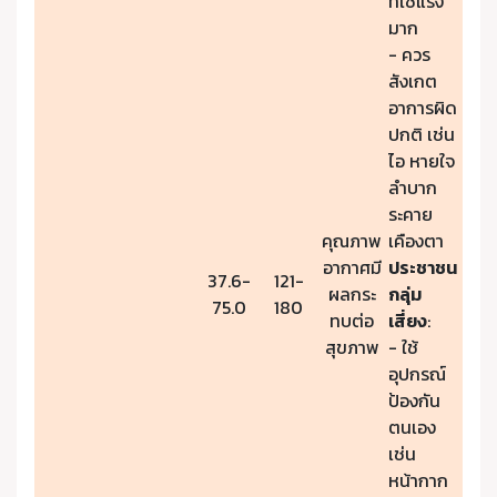
ที่ใช้แรง
มาก
- ควร
สังเกต
อาการผิด
ปกติ เช่น
ไอ หายใจ
ลำบาก
ระคาย
คุณภาพ
เคืองตา
อากาศมี
ประชาชน
37.6-
121-
ผลกระ
กลุ่ม
75.0
180
ทบต่อ
เสี่ยง
:
สุขภาพ
- ใช้
อุปกรณ์
ป้องกัน
ตนเอง
เช่น
หน้ากาก