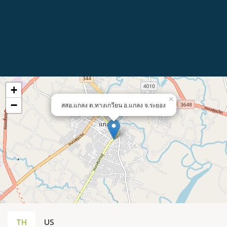
+
×
−
สสอ.แกลง ต.ทางเกวียน อ.แกลง จ.ระยอง
TH
US