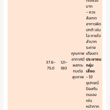
ที่ใช้แรง
มาก
- ควร
สังเกต
อาการผิด
ปกติ เช่น
ไอ หายใจ
ลำบาก
ระคาย
คุณภาพ
เคืองตา
อากาศมี
ประชาชน
37.6-
121-
ผลกระ
กลุ่ม
75.0
180
ทบต่อ
เสี่ยง
:
สุขภาพ
- ใช้
อุปกรณ์
ป้องกัน
ตนเอง
เช่น
หน้ากาก