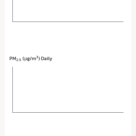
3
PM
(μg/m
) Daily
2.5