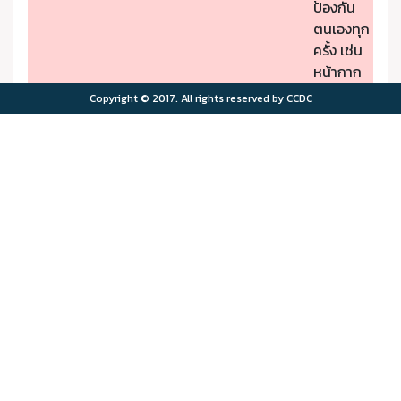
ป้องกัน
ตนเองทุก
ครั้ง เช่น
หน้ากาก
ป้องกัน
Copyright © 2017. All rights reserved by CCDC
PM2.5
- หากมี
คุณภาพ
อาการผิด
อากาศมี
ปกติให้รีบ
ผลกระ
ไปพบ
>75.0
>180
ทบต่อ
แพทย์
สุขภาพ
- ผู้มีโรค
มาก
ประจำตัว
ควรอยู่ใน
พื้นที่
ปลอดภัย
จาก
มลพิษ
ทาง