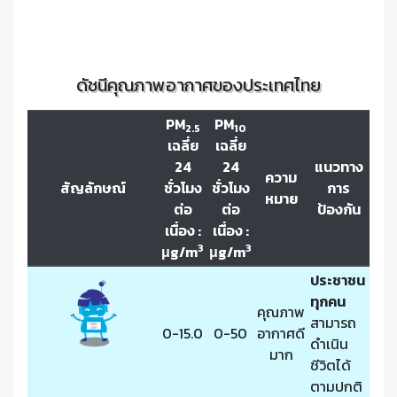
ดัชนีคุณภาพอากาศของประเทศไทย
PM
PM
2.5
10
เฉลี่ย
เฉลี่ย
24
24
แนวทาง
ความ
สัญลักษณ์
ชั่วโมง
ชั่วโมง
การ
หมาย
ต่อ
ต่อ
ป้องกัน
เนื่อง :
เนื่อง :
3
3
μg/m
μg/m
ประชาชน
ทุกคน
คุณภาพ
สามารถ
0-15.0
0-50
อากาศดี
ดำเนิน
มาก
ชีวิตได้
ตามปกติ