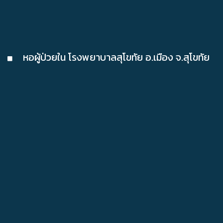
หอผู้ป่วยใน โรงพยาบาลสุโขทัย อ.เมือง จ.สุโขทัย