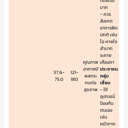
ที่ใช้แรง
มาก
- ควร
สังเกต
อาการผิด
ปกติ เช่น
ไอ หายใจ
ลำบาก
ระคาย
คุณภาพ
เคืองตา
อากาศมี
ประชาชน
37.6-
121-
ผลกระ
กลุ่ม
75.0
180
ทบต่อ
เสี่ยง
:
สุขภาพ
- ใช้
อุปกรณ์
ป้องกัน
ตนเอง
เช่น
หน้ากาก