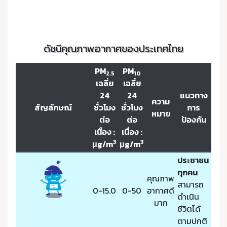
ดัชนีคุณภาพอากาศของประเทศไทย
PM
PM
2.5
10
เฉลี่ย
เฉลี่ย
24
24
แนวทาง
ความ
สัญลักษณ์
ชั่วโมง
ชั่วโมง
การ
หมาย
ต่อ
ต่อ
ป้องกัน
เนื่อง :
เนื่อง :
3
3
μg/m
μg/m
ประชาชน
ทุกคน
คุณภาพ
สามารถ
0-15.0
0-50
อากาศดี
ดำเนิน
มาก
ชีวิตได้
ตามปกติ