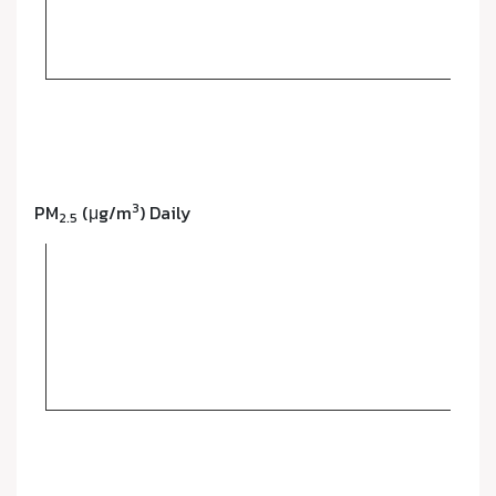
3
PM
(μg/m
) Daily
2.5