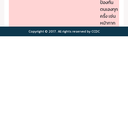
ป้องกัน
ตนเองทุก
ครั้ง เช่น
หน้ากาก
ป้องกัน
Copyright © 2017. All rights reserved by CCDC
PM2.5
- หากมี
คุณภาพ
อาการผิด
อากาศมี
ปกติให้รีบ
ผลกระ
ไปพบ
>75.0
>180
ทบต่อ
แพทย์
สุขภาพ
- ผู้มีโรค
มาก
ประจำตัว
ควรอยู่ใน
พื้นที่
ปลอดภัย
จาก
มลพิษ
ทาง