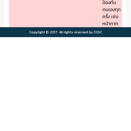
ป้องกัน
ตนเองทุก
ครั้ง เช่น
หน้ากาก
ป้องกัน
Copyright © 2017. All rights reserved by CCDC
PM2.5
- หากมี
คุณภาพ
อาการผิด
อากาศมี
ปกติให้รีบ
ผลกระ
ไปพบ
>75.0
>180
ทบต่อ
แพทย์
สุขภาพ
- ผู้มีโรค
มาก
ประจำตัว
ควรอยู่ใน
พื้นที่
ปลอดภัย
จาก
มลพิษ
ทาง