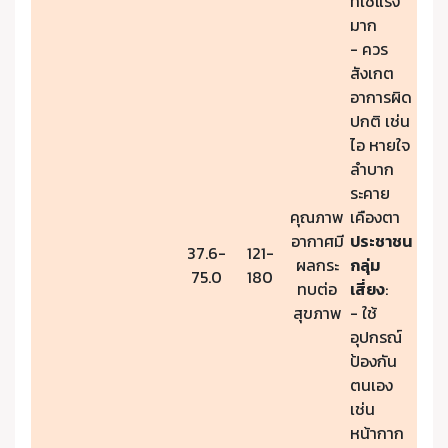
ที่ใช้แรง
มาก
- ควร
สังเกต
อาการผิด
ปกติ เช่น
ไอ หายใจ
ลำบาก
ระคาย
คุณภาพ
เคืองตา
อากาศมี
ประชาชน
37.6-
121-
ผลกระ
กลุ่ม
75.0
180
ทบต่อ
เสี่ยง
:
สุขภาพ
- ใช้
อุปกรณ์
ป้องกัน
ตนเอง
เช่น
หน้ากาก