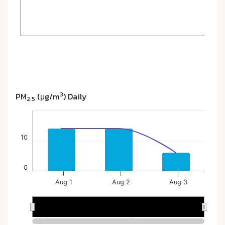
3
PM
(μg/m
) Daily
2.5