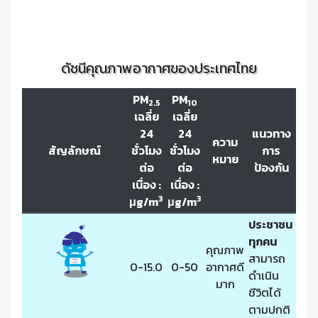
ดัชนีคุณภาพอากาศของประเทศไทย
PM
PM
2.5
10
เฉลี่ย
เฉลี่ย
24
24
แนวทาง
ความ
สัญลักษณ์
ชั่วโมง
ชั่วโมง
การ
หมาย
ต่อ
ต่อ
ป้องกัน
เนื่อง :
เนื่อง :
3
3
μg/m
μg/m
ประชาชน
ทุกคน
คุณภาพ
สามารถ
0-15.0
0-50
อากาศดี
ดำเนิน
มาก
ชีวิตได้
ตามปกติ